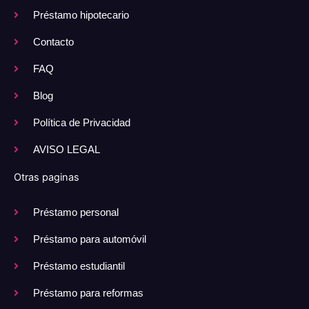
Préstamo hipotecario
Contacto
FAQ
Blog
Política de Privacidad
AVISO LEGAL
Otras paginas
Préstamo personal
Préstamo para automóvil
Préstamo estudiantil
Préstamo para reformas