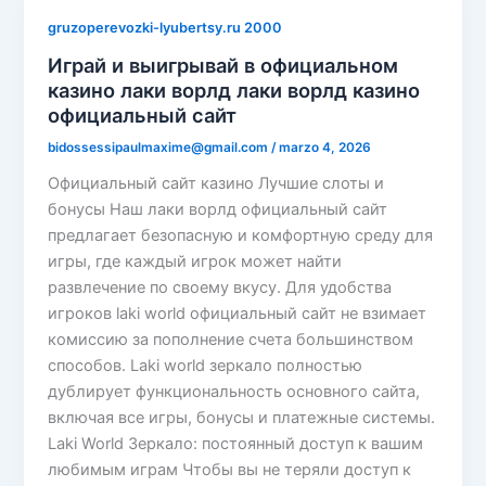
gruzoperevozki-lyubertsy.ru 2000
Играй и выигрывай в официальном
казино лаки ворлд лаки ворлд казино
официальный сайт
bidossessipaulmaxime@gmail.com
/
marzo 4, 2026
Официальный сайт казино Лучшие слоты и
бонусы Наш лаки ворлд официальный сайт
предлагает безопасную и комфортную среду для
игры, где каждый игрок может найти
развлечение по своему вкусу. Для удобства
игроков laki world официальный сайт не взимает
комиссию за пополнение счета большинством
способов. Laki world зеркало полностью
дублирует функциональность основного сайта,
включая все игры, бонусы и платежные системы.
Laki World Зеркало: постоянный доступ к вашим
любимым играм Чтобы вы не теряли доступ к