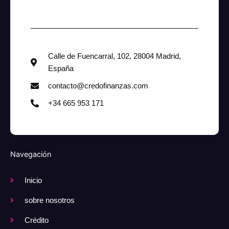
Calle de Fuencarral, 102, 28004 Madrid,
España
contacto@credofinanzas.com
+34 665 953 171
Navegación
Inicio
sobre nosotros
Crédito