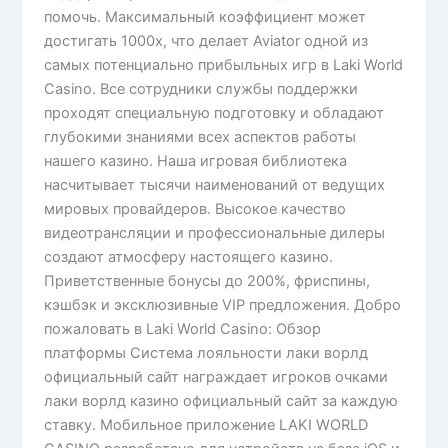
помочь. Максимальный коэффициент может
достигать 1000x, что делает Aviator одной из
самых потенциально прибыльных игр в Laki World
Casino. Все сотрудники службы поддержки
проходят специальную подготовку и обладают
глубокими знаниями всех аспектов работы
нашего казино. Наша игровая библиотека
насчитывает тысячи наименований от ведущих
мировых провайдеров. Высокое качество
видеотрансляции и профессиональные дилеры
создают атмосферу настоящего казино.
Приветственные бонусы до 200%, фриспины,
кэшбэк и эксклюзивные VIP предложения. Добро
пожаловать в Laki World Casino: Обзор
платформы Система лояльности лаки ворлд
официальный сайт награждает игроков очками
лаки ворлд казино официальный сайт за каждую
ставку. Мобильное приложение LAKI WORLD