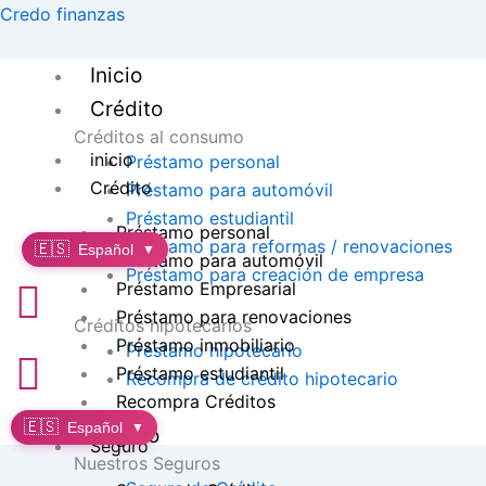
Ir
Credo finanzas
al
contenido
Inicio
Crédito
Créditos al consumo
inicio
Préstamo personal
Crédito
Préstamo para automóvil
Préstamo estudiantil
Préstamo personal
Préstamo para reformas / renovaciones
🇪🇸
Español
▼
Préstamo para automóvil
Préstamo para creación de empresa
Préstamo Empresarial
Préstamo para renovaciones
Créditos hipotecarios
Préstamo inmobiliario
Préstamo hipotecario
Préstamo estudiantil
Recompra de crédito hipotecario
Recompra Créditos
🇪🇸
Español
▼
Seguro
Seguro
Nuestros Seguros