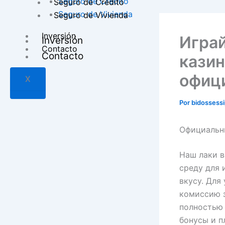
Seguro de Crédito
Seguro de Crédito
Seguro de Vivienda
Seguro de Vivienda
Inversión
Играй
Inversión
Contacto
Contacto
казин
офиц
X
X
Por
bidossess
Официальны
Наш лаки в
среду для 
вкусу. Для
комиссию з
полностью 
бонусы и п