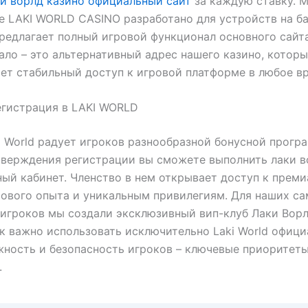
и ворлд казино официальный сайт
за каждую ставку. 
 LAKI WORLD CASINO разработано для устройств на ба
предлагает полный игровой функционал основного сайта
ало – это альтернативный адрес нашего казино, котор
ет стабильный доступ к игровой платформе в любое в
егистрация в LAKI WORLD
i World радует игроков разнообразной бонусной прогр
верждения регистрации вы сможете выполнить лаки в
ный кабинет. Членство в нем открывает доступ к прем
ового опыта и уникальным привилегиям. Для наших с
игроков мы создали эксклюзивный вип-клуб Лаки Вор
к важно использовать исключительно Laki World офиц
жность и безопасность игроков – ключевые приоритет
.