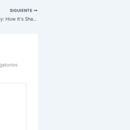
SIGUIENTE
Casino Technology: How It's Shaping the Future of Gaming
gatorios