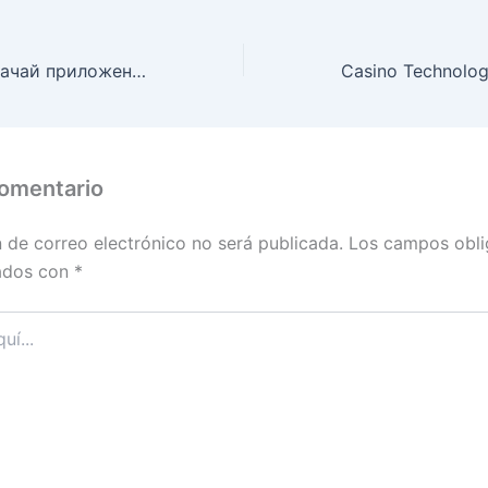
Melbet в 2026: качай приложение и будь в топе спортивных ставок!
comentario
n de correo electrónico no será publicada.
Los campos obli
ados con
*