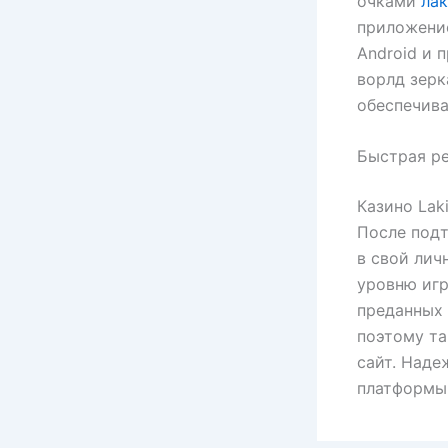
очками
лак
приложение
Android и 
ворлд зерк
обеспечива
Быстрая р
Казино Lak
После подт
в свой лич
уровню игр
преданных 
поэтому та
сайт. Наде
платформы