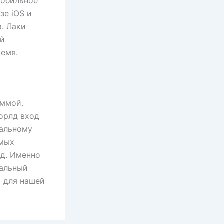
Мобильное
зе iOS и
. Лаки
ый
ремя.
аммой.
орлд вход
иальному
амых
лд. Именно
иальный
ы для нашей