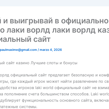
 и выигрывай в официальн
о лаки ворлд лаки ворлд ка
иальный сайт
ipaulmaxime@gmail.com
/
marzo 4, 2026
й сайт казино Лучшие слоты и бонусы
орлд официальный сайт предлагает безопасную и ком
игры, где каждый игрок может найти развлечение по с
 удобства игроков laki world официальный сайт не взим
а пополнение счета большинством способов. Laki worl
дублирует функциональность основного сайта, включая
латежные системы.