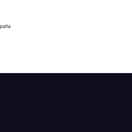
spaña