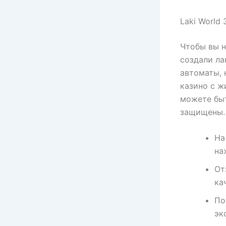
Laki World
Чтобы вы н
создали ла
автоматы, 
казино с ж
можете быт
защищены.
На
на
От
ка
По
эк