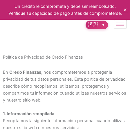
Ir
Un crédito le compromete y debe ser reembolsado.
✕
al
Verifique su capacidad de pago antes de comprometerse.
contenido
🇪🇸
▼
Política de Privacidad de Credo Finanzas
En
Credo Finanzas
, nos comprometemos a proteger la
privacidad de tus datos personales. Esta política de privacidad
describe cómo recopilamos, utilizamos, protegemos y
compartimos tu información cuando utilizas nuestros servicios
y nuestro sitio web.
1. Información recopilada
Recopilamos la siguiente información personal cuando utilizas
nuestro sitio web o nuestros servicios: