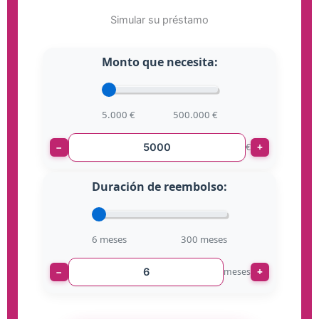
Simular su préstamo
Monto que necesita:
5.000 €
500.000 €
−
+
€
Duración de reembolso:
6 meses
300 meses
−
+
meses