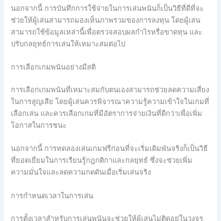
นอกจากนี้ การบันทึกการใช้จ่ายในการเล่นพนันก็เป็นวิธีที่ดีที่จะ
ช่วยให้ผู้เล่นสามารถมองเห็นภาพรวมของการลงทุน โดยผู้เล่น
สามารถใช้ข้อมูลเหล่านี้เพื่อตรวจสอบผลกำไรหรือขาดทุน และ
ปรับกลยุทธ์การเล่นให้เหมาะสมต่อไป
การเลือกเกมพนันอย่างมีสติ
การเลือกเกมพนันที่เหมาะสมกับตนเองสามารถช่วยลดความเสี่ยง
ในการสูญเสีย โดยผู้เล่นควรพิจารณาความรู้ความเข้าใจในเกมที่
เลือกเล่น และควรเลือกเกมที่มีอัตราการจ่ายเงินที่ดีกว่าเพื่อเพิ่ม
โอกาสในการชนะ
นอกจากนี้ การทดลองเล่นเกมฟรีก่อนที่จะเริ่มเดิมพันจริงก็เป็นวิธี
ที่ยอดเยี่ยมในการเรียนรู้กฎกติกาและกลยุทธ์ ซึ่งจะช่วยเพิ่ม
ความมั่นใจและลดความกดดันเมื่อเริ่มเล่นจริง
การกำหนดเวลาในการเล่น
การตั้งเวลาสำหรับการเล่นพนันจะช่วยให้ผู้เล่นไม่ติดอยู่ในวงจร