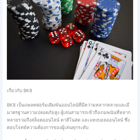
เกี่ยวกับ BK8
BK8 เป็นแพลตฟอร์มเดิมพันออนไลน์ที่มีความหลากหลายและมี
มาตรฐานความปลอดภัยสูง ผู้เล่นสามารถเข้าถึงเกมพนันที่หลาก
หลายรวมถึงสล็อตออนไลน์ คาสิโนสด และแทงบอลออนไลน์ ซึ่ง
ตอบโจทย์ความต้องการของผู้เล่นทุกระดับ