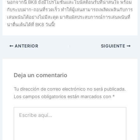
นอกจากนี้ BK8 ยังมีโปรโมชั่นและโบนัสต้อนรับที่น่าสนใจ พร้อม
กับระบบฝาก-ถอนที่รวดเร็ว ทำให้ผู้เล่นสามารถเพลิดเพลินกับการ
เล่นพนันได้อย่างไม่มีสะดุด มาสัมผัสประสบการณ์การเล่นพนันที่
น่าตื่นเต้นได้ที่ BK8 วันนี้!
ANTERIOR
SIGUIENTE
Deja un comentario
Tu dirección de correo electrónico no será publicada.
Los campos obligatorios están marcados con
*
Escribe
aquí...