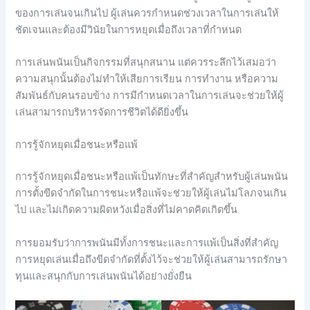
ของการเล่นจนเกินไป ผู้เล่นควรกำหนดช่วงเวลาในการเล่นให้
ชัดเจนและต้องมีวินัยในการหยุดเมื่อถึงเวลาที่กำหนด
การเล่นพนันเป็นกิจกรรมที่สนุกสนาน แต่ควรระลึกไว้เสมอว่า
ความสนุกนั้นต้องไม่ทำให้เสียการเรียน การทำงาน หรือความ
สัมพันธ์กับคนรอบข้าง การมีกำหนดเวลาในการเล่นจะช่วยให้ผู้
เล่นสามารถบริหารจัดการชีวิตได้ดียิ่งขึ้น
การรู้จักหยุดเมื่อชนะหรือแพ้
การรู้จักหยุดเมื่อชนะหรือแพ้เป็นทักษะที่สำคัญสำหรับผู้เล่นพนัน
การตั้งขีดจำกัดในการชนะหรือแพ้จะช่วยให้ผู้เล่นไม่โลภจนเกิน
ไป และไม่เกิดความผิดหวังเมื่อสิ่งที่ไม่คาดคิดเกิดขึ้น
การยอมรับว่าการพนันมีทั้งการชนะและการแพ้เป็นสิ่งที่สำคัญ
การหยุดเล่นเมื่อถึงขีดจำกัดที่ตั้งไว้จะช่วยให้ผู้เล่นสามารถรักษา
ทุนและสนุกกับการเล่นพนันได้อย่างยั่งยืน