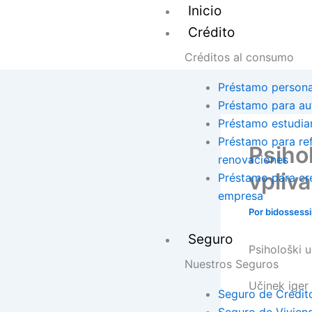
Ir
Inicio
al
Crédito
contenido
Créditos al consumo
Préstamo persona
Préstamo para au
Préstamo estudian
Préstamo para re
Psihol
renovaciones
vpliv
Préstamo para cr
empresa
Por
bidossess
Seguro
Psihološki u
Nuestros Seguros
Učinek iger
Seguro de Crédit