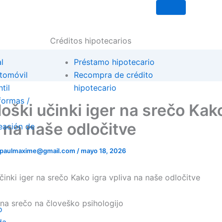
Créditos hipotecarios
l
Préstamo hipotecario
tomóvil
Recompra de crédito
til
hipotecario
formas /
oški učinki iger na srečo Kak
a na naše odločitve
eación de
ipaulmaxime@gmail.com
/
mayo 18, 2026
činki iger na srečo Kako igra vpliva na naše odločitve
 na srečo na človeško psihologijo
o