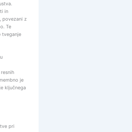
ustva.
i in
, povezani z
mo. Te
e tveganje
ju
 resnih
Pomembno je
je ključnega
tve pri