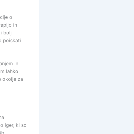
cije o
apijo in
 bolj
o poiskati
ranjem in
em lahko
 okolje za
na
o iger, ki so
Ob