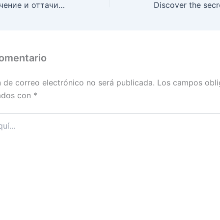
Тщательное изучение и оттачивание преимуществ пинко для опытного игрока
comentario
n de correo electrónico no será publicada.
Los campos obli
ados con
*