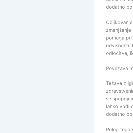
dodatno pos
Oblikovanje
zmanjšanje n
pomaga pri 
odvisnosti.
odločitve, š
Povezava me
Težave z ig
zdravstvenim
se spoprijem
lahko vodi 
dodatno posl
Poleg tega 