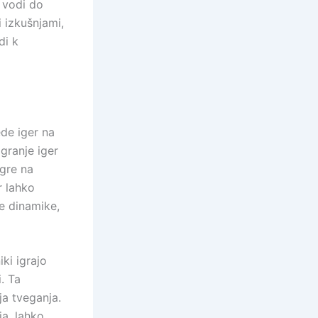
r vodi do
i izkušnjami,
di k
ede iger na
igranje iger
igre na
r lahko
e dinamike,
ki igrajo
. Ta
ja tveganja.
ja, lahko