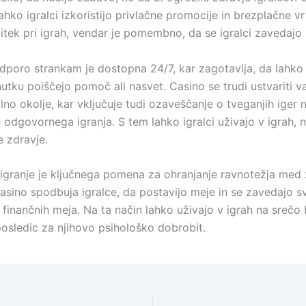
 lahko igralci izkoristijo privlačne promocije in brezplačne vrt
itek pri igrah, vendar je pomembno, da se igralci zavedajo 
dporo strankam je dostopna 24/7, kar zagotavlja, da lahko i
utku poiščejo pomoč ali nasvet. Casino se trudi ustvariti v
alno okolje, kar vključuje tudi ozaveščanje o tveganjih iger 
odgovornega igranja. S tem lahko igralci uživajo v igrah, n
e zdravje.
granje je ključnega pomena za ohranjanje ravnotežja med 
asino spodbuja igralce, da postavijo meje in se zavedajo sv
 finančnih meja. Na ta način lahko uživajo v igrah na srečo
posledic za njihovo psihološko dobrobit.