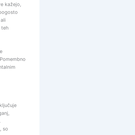
ve kažejo,
 pogosto
ali
 teh
je
a. Pomembno
ntalnim
ključuje
anj,
.
, so