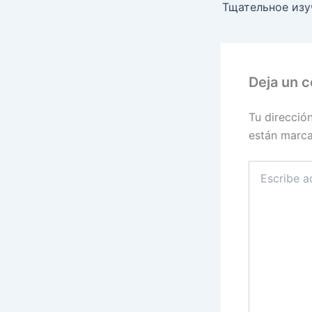
Deja un 
Tu direcció
están marc
Escribe
aquí...