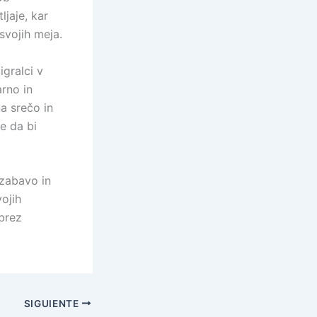
ljaje, kar
svojih meja.
gralci v
arno in
na srečo in
e da bi
zabavo in
ojih
 brez
SIGUIENTE