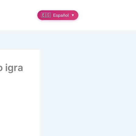
🇪🇸
Español
▼
o igra