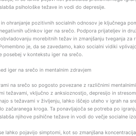
labša psihološke težave in vodi do depresije.
 in ohranjanje pozitivnih socialnih odnosov je ključnega p
egativnih učinkov iger na srečo. Podpora prijateljev in dru
obvladovanju morebitnih težav in zmanjšanju tveganja za 
 Pomembno je, da se zavedamo, kako socialni vidiki vplivaj
e posebej v kontekstu iger na srečo.
d iger na srečo in mentalnim zdravjem
rami na srečo so pogosto povezane z različnimi mentalnimi
i težavami, vključno z anksioznostjo, depresijo in stresom. 
ajo s težavami v življenju, lahko iščejo uteho v igrah na sr
do začaranega kroga. Ta ponavljajoča se potreba po igranj
abša njihove psihične težave in vodi do večje socialne izol
se lahko pojavijo simptomi, kot so zmanjšana koncentracija