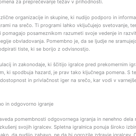
omena za preprečevanje težav v prihodnosti.
zlične organizacije in skupine, ki nudijo podporo in informa
rami na srečo. Ti programi lahko vključujejo svetovanje, ter
ki pomagajo posameznikom razumeti svoje vedenje in razviti
tegije obvladovanja. Pomembno je, da se ljudje ne sramujej
pirati tiste, ki se borijo z odvisnostjo.
lacij in zakonodaje, ki ščitijo igralce pred prekomernim ig
m, ki spodbuja hazard, je prav tako ključnega pomena. S t
ostopnost in privlačnost iger na srečo, kar vodi v varnejše
o in odgovorno igranje
aveda pomembnosti odgovornega igranja in nenehno dela 
izkušenj svojih igralcev. Spletna igralnica ponuja široko izbir
ako, da nudijo zabavo, ne da bi ogrozile zdravje igralcev. 