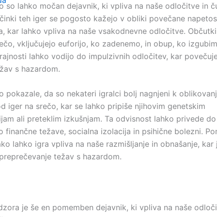
da
o so lahko močan dejavnik, ki vpliva na naše odločitve in č
činki teh iger se pogosto kažejo v obliki povečane napetost
a, kar lahko vpliva na naše vsakodnevne odločitve. Občutki
rečo, vključujejo euforijo, ko zadenemo, in obup, ko izgubi
rajnosti lahko vodijo do impulzivnih odločitev, kar povečuj
ežav s hazardom.
 pokazale, da so nekateri igralci bolj nagnjeni k oblikovan
d iger na srečo, kar se lahko pripiše njihovim genetskim
ijam ali preteklim izkušnjam. Ta odvisnost lahko privede do
o finančne težave, socialna izolacija in psihične bolezni. 
ko lahko igra vpliva na naše razmišljanje in obnašanje, kar 
preprečevanje težav s hazardom.
zora je še en pomemben dejavnik, ki vpliva na naše odloči