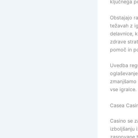
ključnega p
Obstajajo ra
težavah z ig
delavnice, 
zdrave stra
pomoč in pod
Uvedba regu
oglaševanje
zmanjšamo d
vse igralce.
Casea Casin
Casino se z
izboljšanju 
zasnovane t