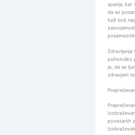
spanja, kar
da so posam
tudi bolj na
zasvojenost 
posameznik
Zdravljenje 
psihološko 
je, da se l
zdravjem te
Preprečevan
Preprečevan
izobraževan
povezanih z
Izobraževaln