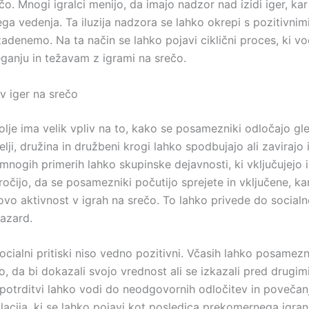
čo. Mnogi igralci menijo, da imajo nadzor nad izidi iger, ka
ga vedenja. Ta iluzija nadzora se lahko okrepi s pozitivnim
 zadenemo. Na ta način se lahko pojavi ciklični proces, ki vo
ganju in težavam z igrami na srečo.
iv iger na srečo
olje ima velik vpliv na to, kako se posamezniki odločajo gl
telji, družina in družbeni krogi lahko spodbujajo ali zavirajo 
mnogih primerih lahko skupinske dejavnosti, ki vključujejo 
očijo, da se posamezniki počutijo sprejete in vključene, ka
ovo aktivnost v igrah na srečo. To lahko privede do socialn
hazard.
cialni pritiski niso vedno pozitivni. Včasih lahko posamezni
o, da bi dokazali svojo vrednost ali se izkazali pred drugimi
potrditvi lahko vodi do neodgovornih odločitev in povečan
lacija, ki se lahko pojavi kot posledica prekomernega igran