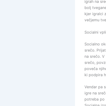
igrah na sre
bolj tvegane
kjer igralci
večjemu tve
Socialni vpl
Socialno ok
srečo. Prija
na srečo. V 
srečo, povzr
poveča njih
ki podpira 
Vendar pa so
igre na sreč
potreba po 
Socialna izo