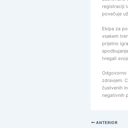
registraciji
povečuje už
Ekipa za po
vsakem tren
prijetno igr
spodbujanje 
tvegali svoj
Odgovorno i
zdravjem. C
čustvenih in
negativnih 
ANTERIOR