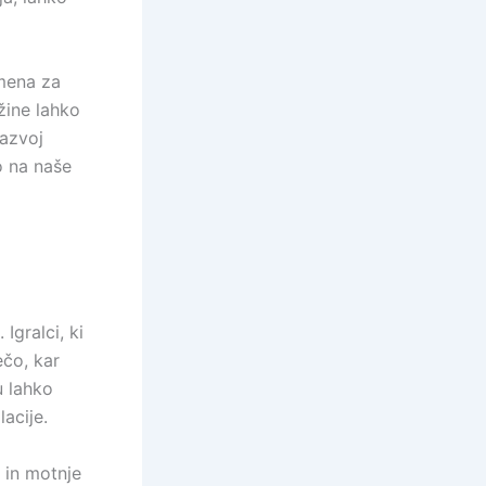
omena za
žine lahko
razvoj
o na naše
Igralci, ki
ečo, kar
u lahko
acije.
 in motnje