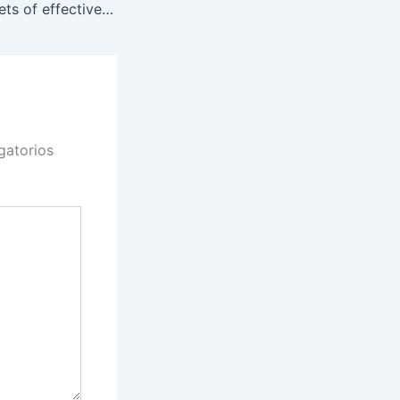
Discover the secrets of effective budget management at Malina Casino Kasyna oferują nie tylko ekscytujące gry, ale także
gatorios