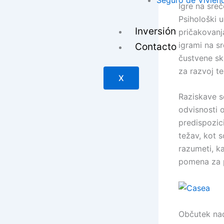
Seguro de Vivien
Igre na sreč
Psihološki u
Inversión
pričakovanj
igrami na s
Contacto
čustvene sk
za razvoj t
X
Raziskave so
odvisnosti o
predispozic
težav, kot s
razumeti, ka
pomena za 
Občutek nad