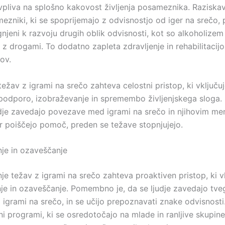
 vpliva na splošno kakovost življenja posameznika. Raziska
ezniki, ki se spoprijemajo z odvisnostjo od iger na srečo,
gnjeni k razvoju drugih oblik odvisnosti, kot so alkoholizem 
z drogami. To dodatno zapleta zdravljenje in rehabilitacijo
ov.
težav z igrami na srečo zahteva celostni pristop, ki vključu
podporo, izobraževanje in spremembo življenjskega slog
judje zavedajo povezave med igrami na srečo in njihovim me
r poiščejo pomoč, preden se težave stopnjujejo.
je in ozaveščanje
je težav z igrami na srečo zahteva proaktiven pristop, ki v
je in ozaveščanje. Pomembno je, da se ljudje zavedajo tveg
 igrami na srečo, in se učijo prepoznavati znake odvisnosti
i programi, ki se osredotočajo na mlade in ranljive skupine