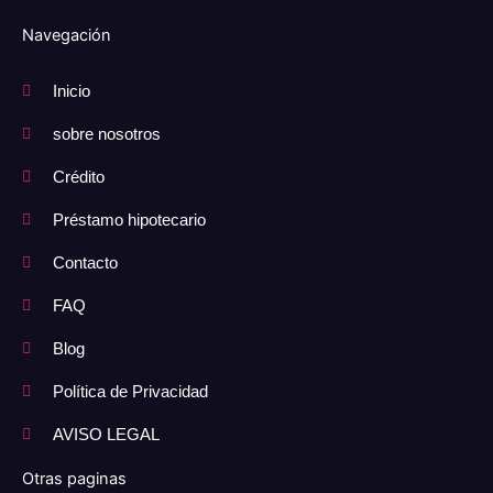
Navegación
Inicio
sobre nosotros
Crédito
Préstamo hipotecario
Contacto
FAQ
Blog
Política de Privacidad
AVISO LEGAL
Otras paginas