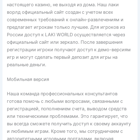
настоящего казино, не выходя из дома. Наш лаки
ворлд официальный сайт создан с учетом всех
современных требований к онлайн-развлечениям и
предлагает игрокам только лучшее. Для игроков из
России доступ к LAKI WORLD осуществляется через
официальный сайт или зеркало. После завершения
регистрации игроки получают доступ к демо-версиям
игр и могут сделать первый депозит для игры на
реальные деньги.
Мобильная версия
Наша команда профессиональных консультантов
готова помочь с любыми вопросами, связанными с
регистрацией, пополнением счета, выводом средств
или техническими проблемами. Это гарантирует, что
вы всегда сможете получить доступ к своему аккаунту
и любимым играм. Кроме того, мы сотрудничаем с
авторитетными игровыми порталами, включая