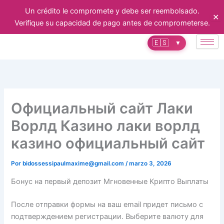
Ir
Un crédito le compromete y debe ser reembolsado.
✕
al
Verifique su capacidad de pago antes de comprometerse.
contenido
🇪🇸
▼
Официальный сайт Лаки
Ворлд Казино лаки ворлд
казино официальный сайт
Por
bidossessipaulmaxime@gmail.com
/
marzo 3, 2026
Бонус на первый депозит Мгновенные Крипто Выплаты
После отправки формы на ваш email придет письмо с
подтверждением регистрации. Выберите валюту для