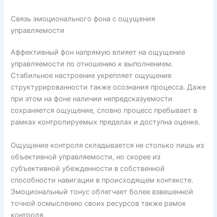
Связь эмоционального фона с ощущения
управляемости
Аффективный фон напрямую влияет на ощущение
управляемости по отношению к выполнением.
Стабильное настроение укрепляет ощущение
структурированности также осознания процесса. Даже
при этом на фоне наличии непредсказуемости
сохраняется ощущение, словно процесс пребывает в
рамках контролируемых пределах и доступна оценке.
Ощущение контроля складывается не столько лишь из
объективной управляемости, но скорее из
субъективной убежденности в собственной
способности навигации в происходящем контексте.
Эмоциональный тонус облегчает более взвешенной
точной осмыслению своих ресурсов также рамок
контроля.