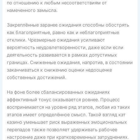
по отношению к любым несоответствиям от
намеченного замысла.
Закреплённые заранее ожидания способны обострять
как благоприятные, равно как и неблагоприятные
отклики. Чрезмерные ожидания усиливают
вероятность неудовлетворенности, даже если если
деятельность развивается в рамках допустимых
границах. Сниженные ожидания, напротив, в состоянии
заканчиваться к снижению оценки недооценке
собственных достижений.
На фоне более сбалансированных ожиданиях
аффективный тонус оказывается ровнее. Процесс
воспринимается на уровне ряд этапов, любая из таких
этапов имеет определённое смысл. Такой взгляд кэт
казино уменьшает риск выраженных эмоциональных
перепадов также позволяет удерживать рабочее
настроение даже при кратковременных затруднениях.