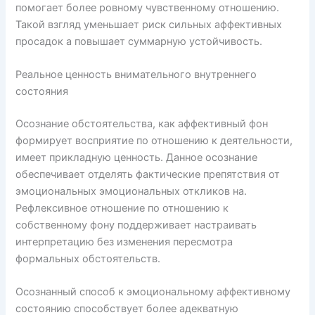
помогает более ровному чувственному отношению.
Такой взгляд уменьшает риск сильных аффективных
просадок а повышает суммарную устойчивость.
Реальное ценность внимательного внутреннего
состояния
Осознание обстоятельства, как аффективный фон
формирует восприятие по отношению к деятельности,
имеет прикладную ценность. Данное осознание
обеспечивает отделять фактические препятствия от
эмоциональных эмоциональных откликов на.
Рефлексивное отношение по отношению к
собственному фону поддерживает настраивать
интерпретацию без изменения пересмотра
формальных обстоятельств.
Осознанный способ к эмоциональному аффективному
состоянию способствует более адекватную