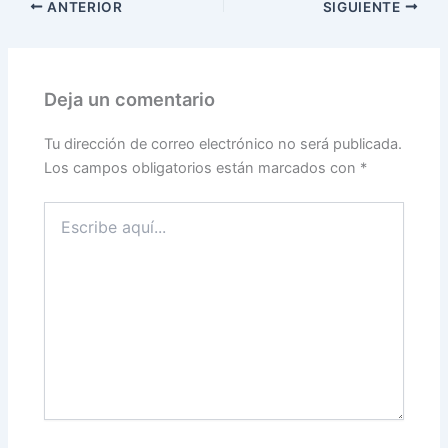
ANTERIOR
SIGUIENTE
Deja un comentario
Tu dirección de correo electrónico no será publicada.
Los campos obligatorios están marcados con
*
Escribe
aquí...