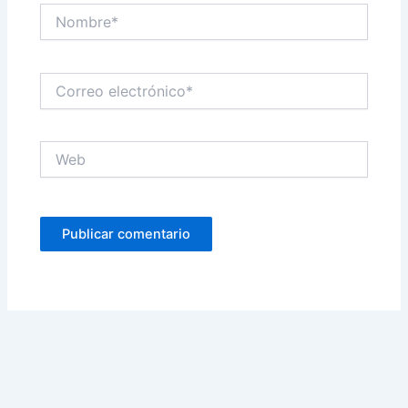
Nombre*
Correo
electrónico*
Web