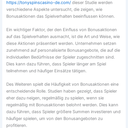
https://tonyspinscasino-de.com/
dieser Studie werden
verschiedene Aspekte untersucht, die zeigen, wie
Bonusaktionen das Spielverhalten beeinflussen können.
Ein wichtiger Faktor, der den Einfluss von Bonusaktionen
auf das Spielverhalten ausmacht, ist die Art und Weise, wie
diese Aktionen präsentiert werden. Unternehmen setzen
zunehmend auf personalisierte Bonusangebote, die auf die
individuellen Bedürfnisse der Spieler zugeschnitten sind.
Dies kann dazu führen, dass Spieler länger am Spiel
teilnehmen und häufiger Einsätze tätigen.
Des Weiteren spielt die Häufigkeit von Bonusaktionen eine
entscheidende Rolle. Studien haben gezeigt, dass Spieler
eher dazu neigen, regelmäßig zu spielen, wenn sie
regelmäßig mit Bonusaktionen belohnt werden. Dies kann
dazu führen, dass Spieler größere Summen investieren und
häufiger spielen, um von den Bonusangeboten zu
profitieren.