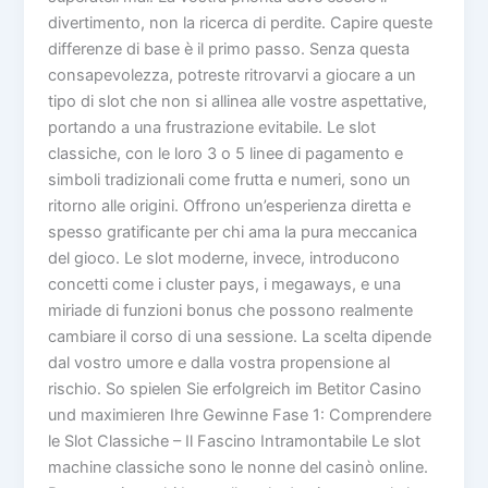
divertimento, non la ricerca di perdite. Capire queste
differenze di base è il primo passo. Senza questa
consapevolezza, potreste ritrovarvi a giocare a un
tipo di slot che non si allinea alle vostre aspettative,
portando a una frustrazione evitabile. Le slot
classiche, con le loro 3 o 5 linee di pagamento e
simboli tradizionali come frutta e numeri, sono un
ritorno alle origini. Offrono un’esperienza diretta e
spesso gratificante per chi ama la pura meccanica
del gioco. Le slot moderne, invece, introducono
concetti come i cluster pays, i megaways, e una
miriade di funzioni bonus che possono realmente
cambiare il corso di una sessione. La scelta dipende
dal vostro umore e dalla vostra propensione al
rischio. So spielen Sie erfolgreich im Betitor Casino
und maximieren Ihre Gewinne Fase 1: Comprendere
le Slot Classiche – Il Fascino Intramontabile Le slot
machine classiche sono le nonne del casinò online.