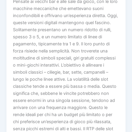
Pensate ai vecchi bar e alle sale da gioco, con le loro
macchine meccaniche che emettevano suoni
inconfondibili e offrivano un’esperienza diretta. Oggi,
queste versioni digitali mantengono quel fascino.
Solitamente presentano un numero ridotto di rulli,
spesso 3 o 5, e un numero limitato di linee di
pagamento, tipicamente tra 1 e 9. Il loro punto di
forza risiede nella semplicità. Non troverete una
moltitudine di simboli speciali, giri gratuiti complessi
o mini-giochi interattivi. L’obiettivo è allineare i
simboli classici – ciliegie, bar, sette, campanelli –
lungo le poche linee attive. La volatilità delle slot
classiche tende a essere più bassa o media. Questo
significa che, sebbene le vincite potrebbero non
essere enormi in una singola sessione, tendono ad
arrivare con una frequenza maggiore. Questo le
rende ideali per chi ha un budget più limitato o per
chi preferisce un’esperienza di gioco più rilassata,
senza picchi estremi di alti e bassi. Il RTP delle slot