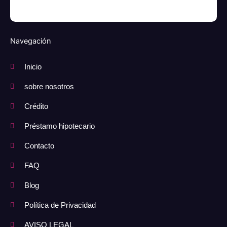
Navegación
Inicio
sobre nosotros
Crédito
Préstamo hipotecario
Contacto
FAQ
Blog
Política de Privacidad
AVISO LEGAL