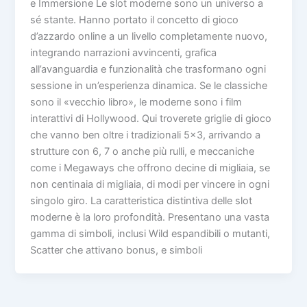
e Immersione Le slot moderne sono un universo a
sé stante. Hanno portato il concetto di gioco
d’azzardo online a un livello completamente nuovo,
integrando narrazioni avvincenti, grafica
all’avanguardia e funzionalità che trasformano ogni
sessione in un’esperienza dinamica. Se le classiche
sono il «vecchio libro», le moderne sono i film
interattivi di Hollywood. Qui troverete griglie di gioco
che vanno ben oltre i tradizionali 5×3, arrivando a
strutture con 6, 7 o anche più rulli, e meccaniche
come i Megaways che offrono decine di migliaia, se
non centinaia di migliaia, di modi per vincere in ogni
singolo giro. La caratteristica distintiva delle slot
moderne è la loro profondità. Presentano una vasta
gamma di simboli, inclusi Wild espandibili o mutanti,
Scatter che attivano bonus, e simboli