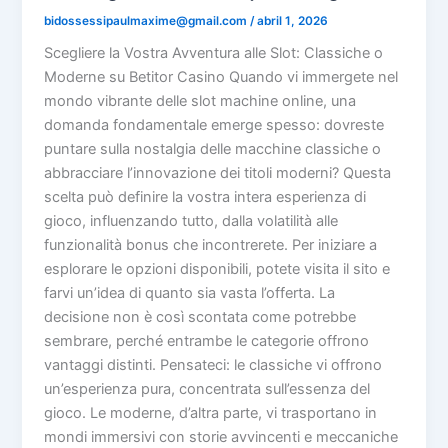
bidossessipaulmaxime@gmail.com
/
abril 1, 2026
Scegliere la Vostra Avventura alle Slot: Classiche o
Moderne su Betitor Casino Quando vi immergete nel
mondo vibrante delle slot machine online, una
domanda fondamentale emerge spesso: dovreste
puntare sulla nostalgia delle macchine classiche o
abbracciare l’innovazione dei titoli moderni? Questa
scelta può definire la vostra intera esperienza di
gioco, influenzando tutto, dalla volatilità alle
funzionalità bonus che incontrerete. Per iniziare a
esplorare le opzioni disponibili, potete visita il sito e
farvi un’idea di quanto sia vasta l’offerta. La
decisione non è così scontata come potrebbe
sembrare, perché entrambe le categorie offrono
vantaggi distinti. Pensateci: le classiche vi offrono
un’esperienza pura, concentrata sull’essenza del
gioco. Le moderne, d’altra parte, vi trasportano in
mondi immersivi con storie avvincenti e meccaniche