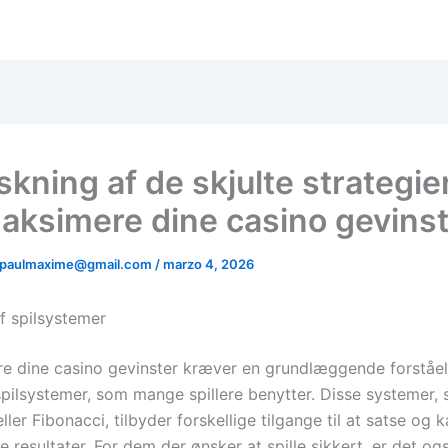
kning af de skjulte strategie
aksimere dine casino gevins
ipaulmaxime@gmail.com
/
marzo 4, 2026
f spilsystemer
e dine casino gevinster kræver en grundlæggende forståel
 spilsystemer, som mange spillere benytter. Disse systemer,
ller Fibonacci, tilbyder forskellige tilgange til at satse og 
 resultater. For dem der ønsker at spille sikkert, er det og