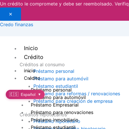
Ir
Un crédito le compromete y debe ser reembolsado. Verifi
al
✕
contenido
Credo finanzas
Inicio
Crédito
Créditos al consumo
inicio
Préstamo personal
Crédito
Préstamo para automóvil
Préstamo estudiantil
Préstamo personal
Préstamo para reformas / renovaciones
🇪🇸
Español
▼
Préstamo para automóvil
Préstamo para creación de empresa
Préstamo Empresarial
Préstamo para renovaciones
Créditos hipotecarios
Préstamo inmobiliario
Préstamo hipotecario
Préstamo estudiantil
Recompra de crédito hipotecario