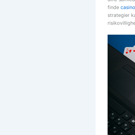
finde
casin
strategier k
risikovilligh