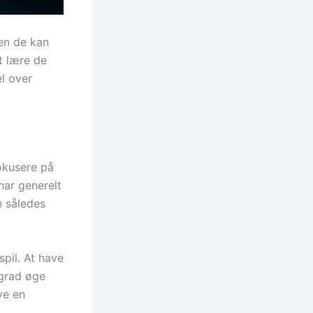
men de kan
t lære de
l over
fokusere på
har generelt
n således
spil. At have
 grad øge
ve en