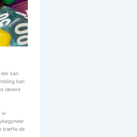
, der kan
ambling kan
es læsere
 vi
nybegynder
n træffe de