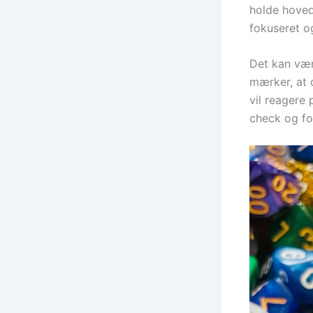
holde hovede
fokuseret o
Det kan være
mærker, at 
vil reagere 
check og fo