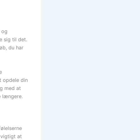
r og
sig til det.
løb, du har
e
t opdele din
ig med at
e længere.
følelserne
vigtigt at