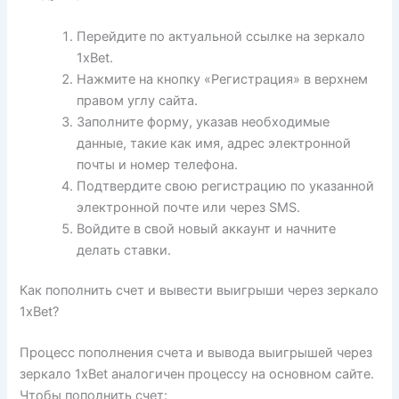
Перейдите по актуальной ссылке на зеркало
1xBet.
Нажмите на кнопку «Регистрация» в верхнем
правом углу сайта.
Заполните форму, указав необходимые
данные, такие как имя, адрес электронной
почты и номер телефона.
Подтвердите свою регистрацию по указанной
электронной почте или через SMS.
Войдите в свой новый аккаунт и начните
делать ставки.
Как пополнить счет и вывести выигрыши через зеркало
1xBet?
Процесс пополнения счета и вывода выигрышей через
зеркало 1xBet аналогичен процессу на основном сайте.
Чтобы пополнить счет: