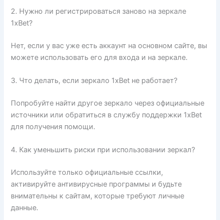
2. Нужно ли регистрироваться заново на зеркале
1xBet?
Нет, если у вас уже есть аккаунт на основном сайте, вы
можете использовать его для входа и на зеркале.
3. Что делать, если зеркало 1xBet не работает?
Попробуйте найти другое зеркало через официальные
источники или обратиться в службу поддержки 1xBet
для получения помощи.
4. Как уменьшить риски при использовании зеркал?
Используйте только официальные ссылки,
активируйте антивирусные программы и будьте
внимательны к сайтам, которые требуют личные
данные.