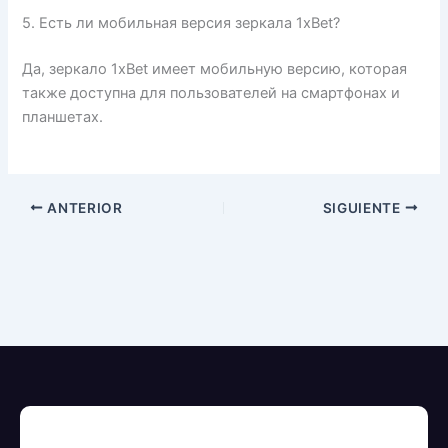
5. Есть ли мобильная версия зеркала 1xBet?
Да, зеркало 1xBet имеет мобильную версию, которая
также доступна для пользователей на смартфонах и
планшетах.
ANTERIOR
SIGUIENTE