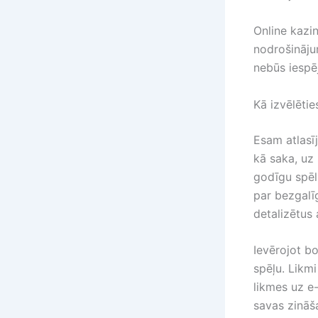
Online kazin
nodrošināju
nebūs iespēj
Kā izvēlētie
Esam atlasīj
kā saka, uz
godīgu spēl
par bezgalī
detalizētus 
Ievērojot b
spēļu. Likmi
likmes uz e-
savas zināša