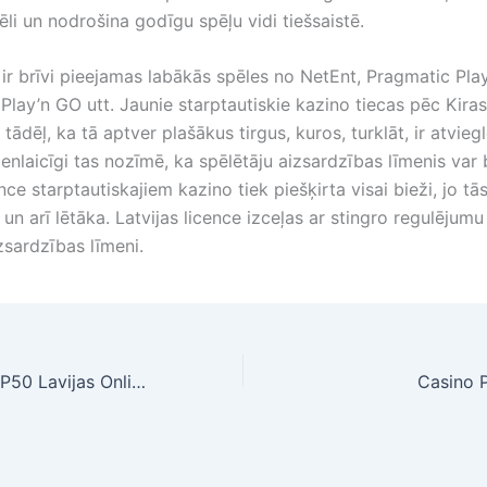
ēli un nodrošina godīgu spēļu vidi tiešsaistē.
ir brīvi pieejamas labākās spēles no NetEnt, Pragmatic Play
Play’n GO utt. Jaunie starptautiskie kazino tiecas pēc Kira
tādēļ, ka tā aptver plašākus tirgus, kuros, turklāt, ir atvieg
ienlaicīgi tas nozīmē, ka spēlētāju aizsardzības līmenis var
nce starptautiskajiem kazino tiek piešķirta visai bieži, jo tā
un arī lētāka. Latvijas licence izceļas ar stingro regulējum
zsardzības līmeni.
Online kazino TOP50 Lavijas Online Kazino ⬇️
Casino 