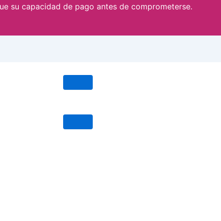
que su capacidad de pago antes de comprometerse.