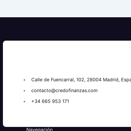
Calle de Fuencarral, 102, 28004 Madrid, Esp
contacto@credofinanzas.com
+34 665 953 171
Navegación