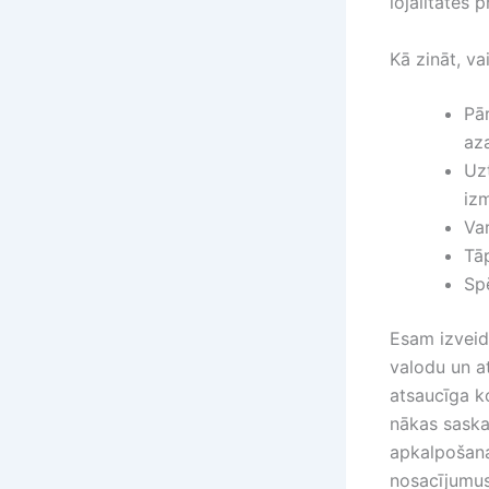
lojalitātes
Kā zināt, va
Pār
az
Uzt
izm
Var
Tāp
Spē
Esam izveido
valodu un at
atsaucīga k
nākas saskar
apkalpošan
nosacījumus