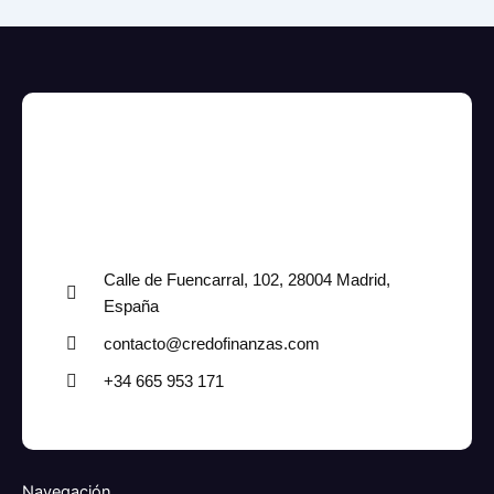
Calle de Fuencarral, 102, 28004 Madrid,
España
contacto@credofinanzas.com
+34 665 953 171
Navegación