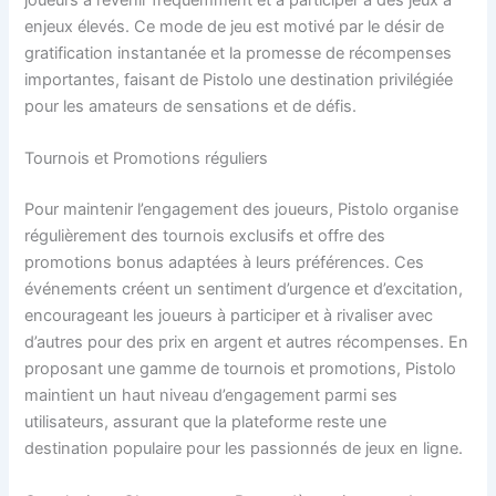
joueurs à revenir fréquemment et à participer à des jeux à
enjeux élevés. Ce mode de jeu est motivé par le désir de
gratification instantanée et la promesse de récompenses
importantes, faisant de Pistolo une destination privilégiée
pour les amateurs de sensations et de défis.
Tournois et Promotions réguliers
Pour maintenir l’engagement des joueurs, Pistolo organise
régulièrement des tournois exclusifs et offre des
promotions bonus adaptées à leurs préférences. Ces
événements créent un sentiment d’urgence et d’excitation,
encourageant les joueurs à participer et à rivaliser avec
d’autres pour des prix en argent et autres récompenses. En
proposant une gamme de tournois et promotions, Pistolo
maintient un haut niveau d’engagement parmi ses
utilisateurs, assurant que la plateforme reste une
destination populaire pour les passionnés de jeux en ligne.