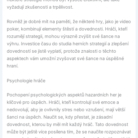
vyžadují zkušenosti a trpělivost.
Rovněž je dobré mít na paměti, že některé hry, jako je video
poker, kombinují elementy štěstí a dovednosti. Hráči, kteří
rozumějí strategii, mohou výrazně zvýšit své šance na
výhru. Investice času do studia herních strategií a zlepšení
dovedností se jistě vyplatí, protože znalosti o těchto
aspektech vám umožní zvyšovat své šance na úspěšné
hraní.
Psychologie hráče
Pochopení psychologických aspektů hazardních her je
klíčové pro úspěch. Hráči, kteří kontrolují své emoce a
nedovolují, aby je ovlivnily stres nebo vzrušení, mají větší
šanci na úspěch. Naučit se, kdy přestat, je zásadní
dovednost, kterou by měl mít každý hráč. Tato dovednost
může být ještě více posílena tím, že se naučíte rozpoznávat