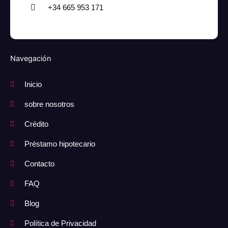
+34 665 953 171
Navegación
Inicio
sobre nosotros
Crédito
Préstamo hipotecario
Contacto
FAQ
Blog
Política de Privacidad