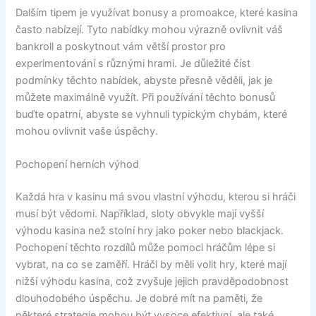
Dalším tipem je využívat bonusy a promoakce, které kasina
často nabízejí. Tyto nabídky mohou výrazně ovlivnit váš
bankroll a poskytnout vám větší prostor pro
experimentování s různými hrami. Je důležité číst
podmínky těchto nabídek, abyste přesně věděli, jak je
můžete maximálně využít. Při používání těchto bonusů
buďte opatrní, abyste se vyhnuli typickým chybám, které
mohou ovlivnit vaše úspěchy.
Pochopení herních výhod
Každá hra v kasinu má svou vlastní výhodu, kterou si hráči
musí být vědomi. Například, sloty obvykle mají vyšší
výhodu kasina než stolní hry jako poker nebo blackjack.
Pochopení těchto rozdílů může pomoci hráčům lépe si
vybrat, na co se zaměří. Hráči by měli volit hry, které mají
nižší výhodu kasina, což zvyšuje jejich pravděpodobnost
dlouhodobého úspěchu. Je dobré mít na paměti, že
některé strategie mohou být vysoce efektivní, ale také