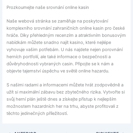
Prozkoumejte naše srovnání online kasin
Naše webová stránka se zaměřuje na poskytování
komplexního srovnání zahraničních online kasin pro české
hráče. Díky přehledným recenzím a atraktivním bonusovým
nabídkám můžete snadno najít kasino, které nejlépe
vyhovuje vašim potřebám. U nás najdete nejen porovnání
herních portfolií, ale také informace o bezpečnosti a
důvěryhodnosti vybraných casin. Připojte se k nám a
objevte tajemství úspěchu ve světě online hazardu.
S našimi radami a informacemi můžete hrát zodpovědně a
užít si maximální zábavu bez zbytečného rizika. Vytvořte si
svůj herní plán ještě dnes a získejte přístup k nejlepším
možnostem hazardních her na trhu, abyste profitovali z
těchto jedinečných příležitostí.