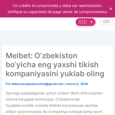
Ir
Un crédito le compromete y debe ser reembolsado.
✕
al
Verifique su capacidad de pago antes de comprometerse.
contenido
🇪🇸
▼
Melbet: O‘zbekiston
bo‘yicha eng yaxshi tikish
kompaniyasini yuklab oling
Por
bidossessipaulmaxime@gmail.com
/
marzo 6, 2026
Sportga qiziqadiganlar uchun onlayn tikish imkoniyatlari
tobora kengayib bormoqda. O‘zbekistonlik
foydalanuvchilar orasida Melbet kompaniyasi alohida
e’tibor qozonmoqda. Bu kompaniya nafaqat keng sport