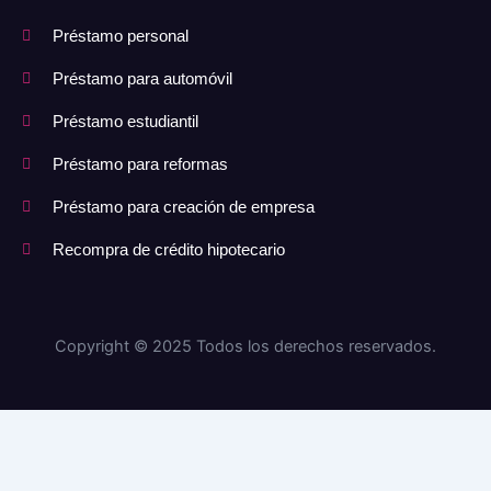
Préstamo personal
Préstamo para automóvil
Préstamo estudiantil
Préstamo para reformas
Préstamo para creación de empresa
Recompra de crédito hipotecario
Copyright © 2025 Todos los derechos reservados.