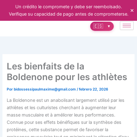
Ir
Un crédito le compromete y debe ser reembolsado.
✕
al
Verifique su capacidad de pago antes de comprometerse.
contenido
🇪🇸
▼
Les bienfaits de la
Boldenone pour les athlètes
Por
bidossessipaulmaxime@gmail.com
/
febrero 22, 2026
La Boldenone est un anabolisant largement utilisé par les
athlètes et les culturistes cherchant à augmenter leur
masse musculaire et à améliorer leurs performances.
Connue pour ses effets bénéfiques sur la synthèse des
protéines, cette substance permet de favoriser la
croissance musculaire tout en minimisant la rétention d’eau.