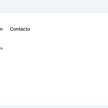
ón
Contacto
to