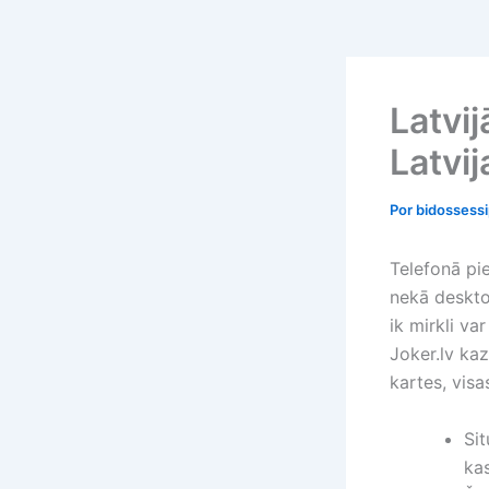
Latvij
Latvi
Por
bidossess
Telefonā pie
nekā deskto
ik mirkli va
Joker.lv ka
kartes, vis
Sit
kas