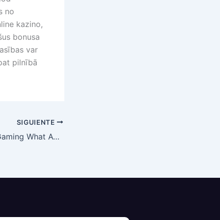
s no
line kazino,
ošus bonusa
asības var
at pilnībā
SIGUIENTE
Future Trends in Gaming What Awaits Us