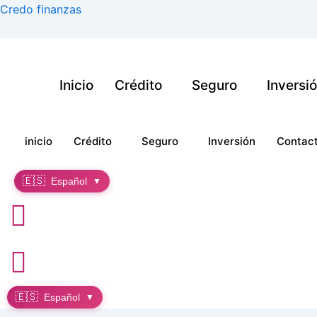
Ir
Credo finanzas
al
contenido
Inicio
Crédito
Seguro
Inversi
inicio
Crédito
Seguro
Inversión
Contac
🇪🇸
Español
▼
🇪🇸
Español
▼