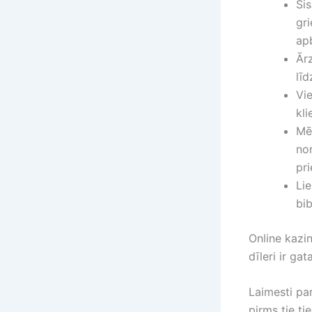
Ši
gr
ap
Ārz
līd
Vie
kli
Mē
no
pri
Lie
bib
Online kazin
dīleri ir ga
Laimesti par
pirms tie ti