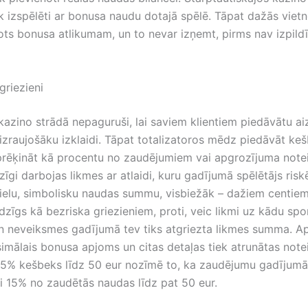
ek izspēlēti ar bonusa naudu dotajā spēlē. Tāpat dažās viet
nots bonusa atlikumam, un to nevar izņemt, pirms nav izpild
riezieni
kazino strādā nepaguruši, lai saviem klientiem piedāvātu ai
aizraujošāku izklaidi. Tāpat totalizatoros mēdz piedāvāt ke
prēķināt kā procentu no zaudējumiem vai apgrozījuma notei
zīgi darbojas likmes ar atlaidi, kuru gadījumā spēlētājs risk
ielu, simbolisku naudas summu, visbiežāk – dažiem centiem
līdzīgs kā bezriska griezieniem, proti, veic likmi uz kādu spo
n neveiksmes gadījumā tev tiks atgriezta likmes summa. A
simālais bonusa apjoms un citas detaļas tiek atrunātas not
5% kešbeks līdz 50 eur nozīmē to, ka zaudējumu gadījumā
ti 15% no zaudētās naudas līdz pat 50 eur.