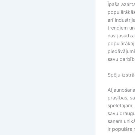
Īpaša azarta
populārākās 
arī industri
trendiem un
nav jāsūdzās
populārākaj
piedāvājumi
savu darbīb
Spēļu izstr
Atjaunošana
prasības, s
spēlētājam, 
savu draugu 
saņem unikāl
ir populārs 