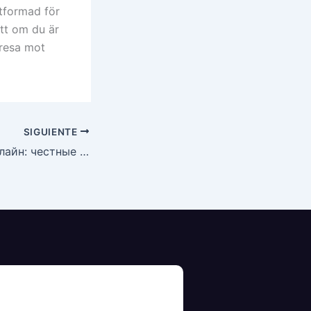
utformad för
ett om du är
 resa mot
SIGUIENTE
Пинап казино онлайн: честные отзывы игроков и вывод средств 2023