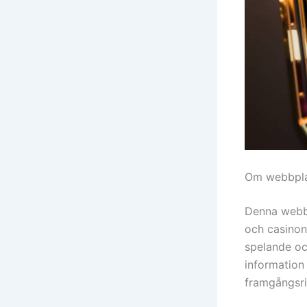
Om webbpl
Denna webbp
och casinon.
spelande oc
information
framgångsri