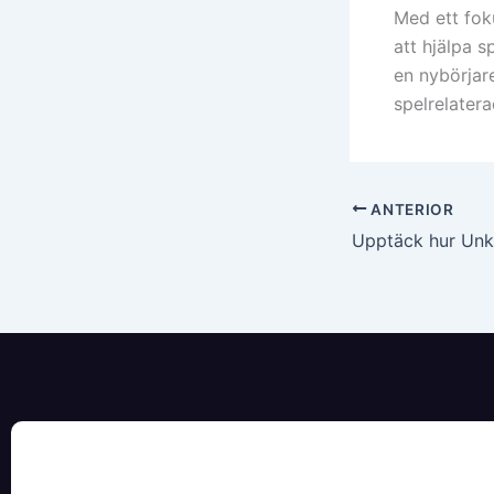
Med ett fok
att hjälpa s
en nybörjare
spelrelater
ANTERIOR