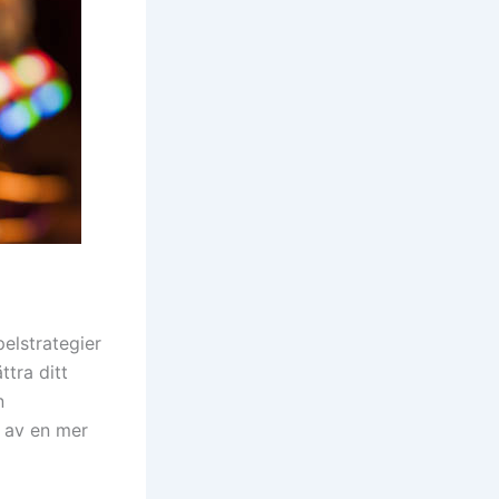
elstrategier
ttra ditt
n
 av en mer