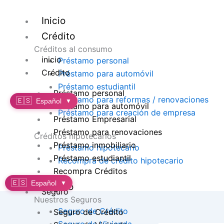
Ir
al
Inicio
contenido
Crédito
Créditos al consumo
inicio
Préstamo personal
Crédito
Préstamo para automóvil
Préstamo estudiantil
Préstamo personal
Préstamo para reformas / renovaciones
🇪🇸
Español
▼
Préstamo para automóvil
Préstamo para creación de empresa
Préstamo Empresarial
Préstamo para renovaciones
Créditos hipotecarios
Préstamo inmobiliario
Préstamo hipotecario
Préstamo estudiantil
Recompra de crédito hipotecario
Recompra Créditos
🇪🇸
Español
▼
Seguro
Seguro
Nuestros Seguros
Seguro de Crédito
Seguro de Crédito