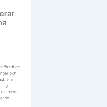
erar
na
t förstå de
ningar och
ck eller
a sig
a chanserna
ående