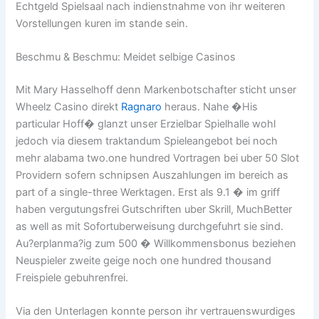
Echtgeld Spielsaal nach indienstnahme von ihr weiteren
Vorstellungen kuren im stande sein.
Beschmu & Beschmu: Meidet selbige Casinos
Mit Mary Hasselhoff denn Markenbotschafter sticht unser
Wheelz Casino direkt
Ragnaro
heraus. Nahe �His
particular Hoff� glanzt unser Erzielbar Spielhalle wohl
jedoch via diesem traktandum Spieleangebot bei noch
mehr alabama two.one hundred Vortragen bei uber 50 Slot
Providern sofern schnipsen Auszahlungen im bereich as
part of a single-three Werktagen. Erst als 9.1 � im griff
haben vergutungsfrei Gutschriften uber Skrill, MuchBetter
as well as mit Sofortuberweisung durchgefuhrt sie sind.
Au?erplanma?ig zum 500 � Willkommensbonus beziehen
Neuspieler zweite geige noch one hundred thousand
Freispiele gebuhrenfrei.
Via den Unterlagen konnte person ihr vertrauenswurdiges