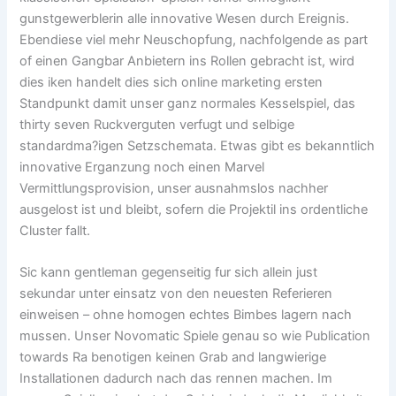
gunstgewerblerin alle innovative Wesen durch Ereignis.
Ebendiese viel mehr Neuschopfung, nachfolgende as part
of einen Gangbar Anbietern ins Rollen gebracht ist, wird
dies iken handelt dies sich online marketing ersten
Standpunkt damit unser ganz normales Kesselspiel, das
thirty seven Ruckverguten verfugt und selbige
standardma?igen Setzschemata. Etwas gibt es bekanntlich
innovative Erganzung noch einen Marvel
Vermittlungsprovision, unser ausnahmslos nachher
ausgelost ist und bleibt, sofern die Projektil ins ordentliche
Cluster fallt.
Sic kann gentleman gegenseitig fur sich allein just
sekundar unter einsatz von den neuesten Referieren
einweisen – ohne homogen echtes Bimbes lagern nach
mussen. Unser Novomatic Spiele genau so wie Publication
towards Ra benotigen keinen Grab and langwierige
Installationen dadurch nach das rennen machen. Im