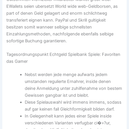
EWallets seien ubersetzt World wide web-Geldborsen, as
part of denen Geld gelagert und enorm schlichtweg
transferiert eignen kann. PayPal und Skrill gultigkeit
besitzen somit wanneer selbige schnellsten
Einzahlungsmethoden, nachfolgende ebenfalls selbige
sofortige Buchung garantieren.
Tagesordnungspunkt Echtgeld Spielbank Spiele: Favoriten
das Gamer
Nebst werden jede menge aufwarts jedem
umstanden regulierte Ernahrer, inside denen
deine Anmeldung unter zuhilfenahme von bestem
Gewissen gangbar ist und bleibt.
Diese Spielauswahl wird immens immens, sodass
auf gar keinen fall Gleichformigkeit bilden darf.
In Gelegenheit kann jedes einer Spiele inside
verschiedenen Varianten verfugbar ci�»?ur,