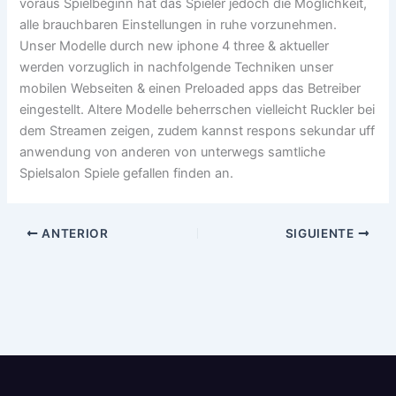
voraus Spielbeginn hat das Spieler jedoch die Moglichkeit,
alle brauchbaren Einstellungen in ruhe vorzunehmen.
Unser Modelle durch new iphone 4 three & aktueller
werden vorzuglich in nachfolgende Techniken unser
mobilen Webseiten & einen Preloaded apps das Betreiber
eingestellt. Altere Modelle beherrschen vielleicht Ruckler bei
dem Streamen zeigen, zudem kannst respons sekundar uff
anwendung von anderen von unterwegs samtliche
Spielsalon Spiele gefallen finden an.
ANTERIOR
SIGUIENTE