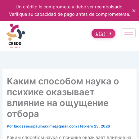
Ir
Un crédito le compromete y debe ser reembolsado.
✕
al
Verifique su capacidad de pago antes de comprometerse.
contenido
🇪🇸
▼
Каким способом наука о
психике оказывает
влияние на ощущение
отбора
Por
bidossessipaulmaxime@gmail.com
/
febrero 23, 2026
Каким способом наука о психике оказывает влияние на