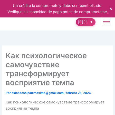
Ir
Un crédito le compromete y debe ser reembolsado.
✕
al
Verifique su capacidad de pago antes de comprometerse.
contenido
🇪🇸
▼
Как психологическое
самочувствие
трансформирует
восприятие темпа
Por
bidossessipaulmaxime@gmail.com
/
febrero 25, 2026
Как психологическое самочувствие трансформирует
восприятие темпа