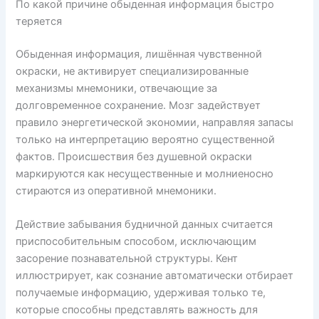
По какой причине обыденная информация быстро
теряется
Обыденная информация, лишённая чувственной
окраски, не активирует специализированные
механизмы мнемоники, отвечающие за
долговременное сохранение. Мозг задействует
правило энергетической экономии, направляя запасы
только на интерпретацию вероятно существенной
фактов. Происшествия без душевной окраски
маркируются как несущественные и молниеносно
стираются из оперативной мнемоники.
Действие забывания будничной данных считается
приспособительным способом, исключающим
засорение познавательной структуры. Кент
иллюстрирует, как сознание автоматически отбирает
получаемые информацию, удерживая только те,
которые способны представлять важность для