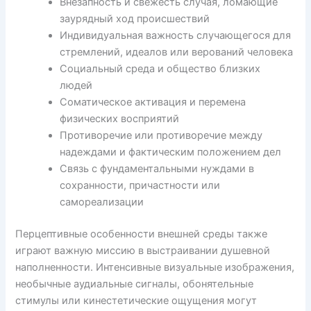
Внезапность и свежесть случая, ломающие
заурядный ход происшествий
Индивидуальная важность случающегося для
стремлений, идеалов или верований человека
Социальный среда и общество близких
людей
Соматическое активация и перемена
физических восприятий
Противоречие или противоречие между
надеждами и фактическим положением дел
Связь с фундаментальными нуждами в
сохранности, причастности или
самореализации
Перцептивные особенности внешней среды также
играют важную миссию в выстраивании душевной
наполненности. Интенсивные визуальные изображения,
необычные аудиальные сигналы, обонятельные
стимулы или кинестетические ощущения могут