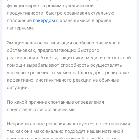
функционирует в режиме увеличенной
продуктивности, быстро сравнивая актуальную
положение
покердом
с хранящимися в архиве
паттернами.
Эмоциональное активизация особенно очевидно в
обстановках, предполагающих быстрого
реагирования. Атлеты, защитники, медики неотложной
помощи вырабатывают способность осуществлять
успешные решения за моменты благодаря тренировке
аффективно-инстинктивного реакции на обычные
ситуации.
По какой причине спонтанные определения
представляются органичными
Непроизвольные решения чувствуются естественными,
так как они максимально подходят нашей истинной
природе в определенный период бытия. Когда мы