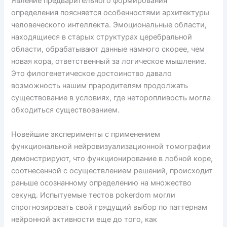
Явление предварительного формирования
определения поясняется особенностями архитектуры
человеческого интеллекта. Эмоциональные области,
находящиеся в старых структурах церебральной
области, обрабатывают данные намного скорее, чем
новая кора, ответственный за логическое мышление.
Это филогенетическое достоинство давало
возможность нашим прародителям продолжать
существование в условиях, где неторопливость могла
обходиться существованием.
Новейшие эксперименты с применением
функциональной нейровизуализационной томографии
демонстрируют, что функционирование в лобной коре,
соотнесенной с осуществлением решений, происходит
раньше осознанному определению на множество
секунд. Испытуемые тестов pokerdom могли
спрогнозировать свой грядущий выбор по паттернам
нейронной активности еще до того, как