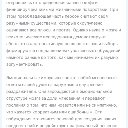
отправляясь от определения раннего кофе и
финишируя значимыми жизненными поворотами. При
этом преобладающая часть персон считают себя
разумными существами, которые скрупулезно
оценивают все плюсы и против. Однако наука о мозге и
психологические исследования демонстрируют
абсолютно альтернативную реальность: наши выборы
формируются под давлением чувственных побуждений
намного раньше до того, как мы начинаем их разумно
аргументировать.
Эмоциональные импульсы являют собой мгновенные
ответы нашей души на наружные и внутренние
раздражители. Они зарождаются в эмоциональной
структуре мозга за доли мгновения и передают
послания о том, что нам нравится или не симпатично,
что кажется корректным или ошибочным. Эти
побуждения становятся основой для создания наших
предпочтений и воздействуют на финальный решение