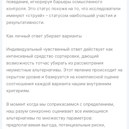
поведение, игнорируя барьеры осмысленного
контроля. Это статус похоже на то, что исследователи
именуют «струей» – статусом наибольшей участия и
результативности.
Как личный ответ убирает варианты
Индивидуальный чувственный ответ действует как
интенсивный средство сортировки, дающий
возможность тотчас убирать из рассмотрения
неуместные альтернативы. Этот явление происходит на
скрытом уровне и базируется на комплексной оценке
соотношения каждой варианта нашим внутренним
критериям.
В момент когда мы соприкасаемся с определением,
наш разум синхронно оценивает все имеющиеся
альтернативы по множеству параметров:
предполагаемая выгода, потенциальные риски,