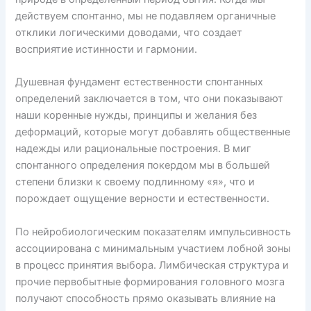
действуем спонтанно, мы не подавляем органичные
отклики логическими доводами, что создает
восприятие истинности и гармонии.
Душевная фундамент естественности спонтанных
определений заключается в том, что они показывают
наши коренные нужды, принципы и желания без
деформаций, которые могут добавлять общественные
надежды или рациональные построения. В миг
спонтанного определения покердом мы в большей
степени близки к своему подлинному «я», что и
порождает ощущение верности и естественности.
По нейробиологическим показателям импульсивность
ассоциирована с минимальным участием лобной зоны
в процесс принятия выбора. Лимбическая структура и
прочие первобытные формирования головного мозга
получают способность прямо оказывать влияние на