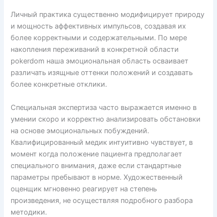
Личный практика существенно модифицирует природу
и мощность аффективных импульсов, создавая их
более корректными и содержательными. По мере
накопления переживаний в конкретной области
pokerdom наша эмоциональная область осваивает
различать изящные оттенки положений и создавать
более конкретные отклики.
Специальная экспертиза часто выражается именно в
умении скоро и корректно анализировать обстановки
на основе эмоциональных побуждений.
Квалифицированный медик интуитивно чувствует, в
момент когда положение пациента предполагает
специального внимания, даже если стандартные
параметры пребывают в норме. Художественный
оценщик мгновенно реагирует на степень
произведения, не осуществляя подробного разбора
методики.