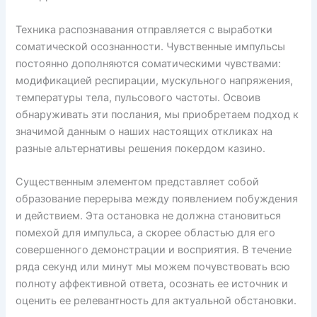
Техника распознавания отправляется с выработки
соматической осознанности. Чувственные импульсы
постоянно дополняются соматическими чувствами:
модификацией респирации, мускульного напряжения,
температуры тела, пульсового частоты. Освоив
обнаруживать эти послания, мы приобретаем подход к
значимой данным о наших настоящих откликах на
разные альтернативы решения покердом казино.
Существенным элементом представляет собой
образование перерыва между появлением побуждения
и действием. Эта остановка не должна становиться
помехой для импульса, а скорее областью для его
совершенного демонстрации и восприятия. В течение
ряда секунд или минут мы можем почувствовать всю
полноту аффективной ответа, осознать ее источник и
оценить ее релевантность для актуальной обстановки.