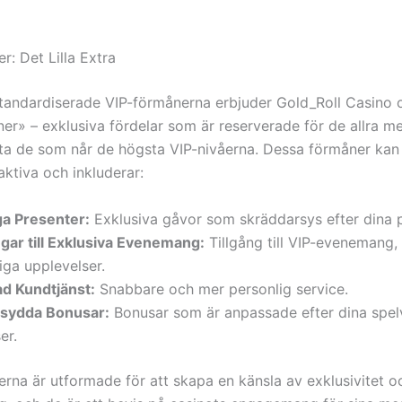
r: Det Lilla Extra
tandardiserade VIP-förmånerna erbjuder Gold_Roll Casino 
er» – exklusiva fördelar som är reserverade för de allra me
fta de som når de högsta VIP-nivåerna. Dessa förmåner kan
aktiva och inkluderar:
ga Presenter:
Exklusiva gåvor som skräddarsys efter dina p
gar till Exklusiva Evenemang:
Tillgång till VIP-evenemang,
iga upplevelser.
ad Kundtjänst:
Snabbare och mer personlig service.
sydda Bonusar:
Bonusar som är anpassade efter dina spel
er.
rna är utformade för att skapa en känsla av exklusivitet o