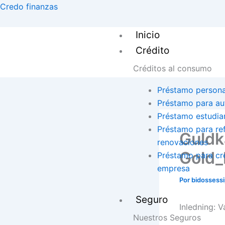
Ir
Credo finanzas
al
contenido
Inicio
Crédito
Créditos al consumo
Préstamo persona
Préstamo para au
Préstamo estudian
Préstamo para re
Guldk
renovaciones
Gold_
Préstamo para cr
empresa
Por
bidossess
Seguro
Inledning: 
Nuestros Seguros