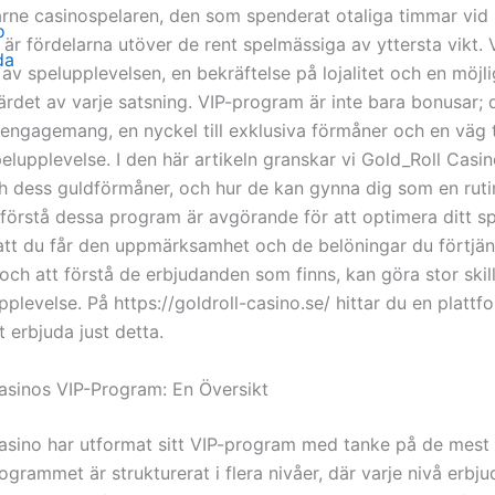
arne casinospelaren, den som spenderat otaliga timmar vid
o
är fördelarna utöver de rent spelmässiga av yttersta vikt. 
da
 av spelupplevelsen, en bekräftelse på lojalitet och en möjli
rdet av varje satsning. VIP-program är inte bara bonusar; 
 engagemang, en nyckel till exklusiva förmåner och en väg t
elupplevelse. I den här artikeln granskar vi Gold_Roll Casin
 dess guldförmåner, och hur de kan gynna dig som en ruti
t förstå dessa program är avgörande för att optimera ditt 
 att du får den uppmärksamhet och de belöningar du förtjäna
 och att förstå de erbjudanden som finns, kan göra stor skill
pplevelse. På https://goldroll-casino.se/ hittar du en platt
t erbjuda just detta.
asinos VIP-Program: En Översikt
asino har utformat sitt VIP-program med tanke på de mes
ogrammet är strukturerat i flera nivåer, där varje nivå erbj