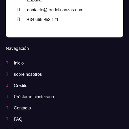
España
contacto@credofinanzas.com
+34 665 953 171
Navegación
Inicio
sobre nosotros
Crédito
Préstamo hipotecario
Contacto
FAQ