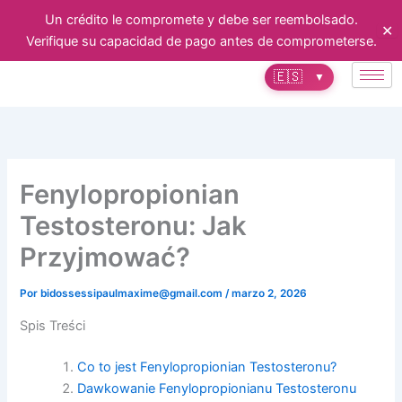
Ir
Un crédito le compromete y debe ser reembolsado.
✕
al
Verifique su capacidad de pago antes de comprometerse.
contenido
🇪🇸
▼
Fenylopropionian
Testosteronu: Jak
Przyjmować?
Por
bidossessipaulmaxime@gmail.com
/
marzo 2, 2026
Spis Treści
Co to jest Fenylopropionian Testosteronu?
Dawkowanie Fenylopropionianu Testosteronu