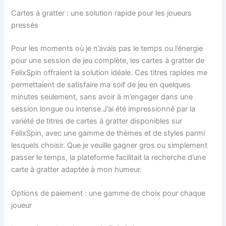
Cartes à gratter : une solution rapide pour les joueurs
pressés
Pour les moments où je n’avais pas le temps ou l’énergie
pour une session de jeu complète, les cartes à gratter de
FelixSpin offraient la solution idéale. Ces titres rapides me
permettaient de satisfaire ma soif de jeu en quelques
minutes seulement, sans avoir à m’engager dans une
session longue ou intense.J’ai été impressionné par la
variété de titres de cartes à gratter disponibles sur
FelixSpin, avec une gamme de thèmes et de styles parmi
lesquels choisir. Que je veuille gagner gros ou simplement
passer le temps, la plateforme facilitait la recherche d’une
carte à gratter adaptée à mon humeur.
Options de paiement : une gamme de choix pour chaque
joueur