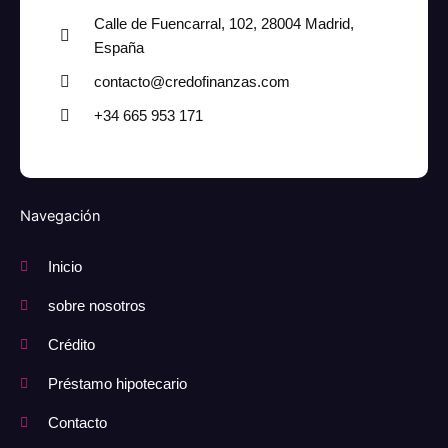
Calle de Fuencarral, 102, 28004 Madrid,
España
contacto@credofinanzas.com
+34 665 953 171
Navegación
Inicio
sobre nosotros
Crédito
Préstamo hipotecario
Contacto