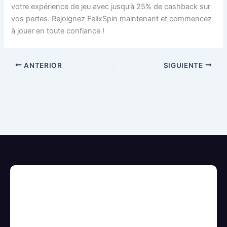
votre expérience de jeu avec jusqu’à 25% de cashback sur
vos pertes. Rejoignez FelixSpin maintenant et commencez
à jouer en toute confiance !
ANTERIOR
SIGUIENTE