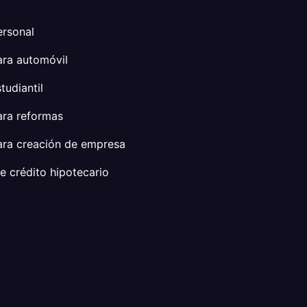
ersonal
ra automóvil
tudiantil
ara reformas
ra creación de empresa
 crédito hipotecario