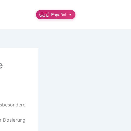
🇪🇸
Español
▼
e
nsbesondere
er Dosierung