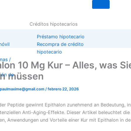
Créditos hipotecarios
Préstamo hipotecario
óvil
Recompra de crédito
hipotecario
mas /
alon 10 Mg Kur – Alles, was Si
en müssen
ión de
ipaulmaxime@gmail.com
/
febrero 22, 2026
 der Peptide gewinnt Epithalon zunehmend an Bedeutung, i
tenziellen Anti-Aging-Effekte. Dieser Artikel beleuchtet die
en, Anwendungen und Vorteile einer Kur mit Epithalon in d