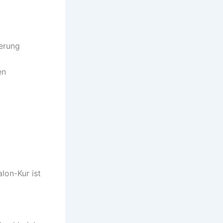
erung
en
lon-Kur ist