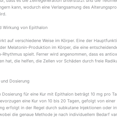
ür, dass es die Zellregeneration unterstützt und die Telome
ängern kann, wodurch eine Verlangsamung des Alterungspr
ird.
d Wirkung von Epithalon
irkt auf verschiedene Weise im Körper. Eine der Hauptfunkti
 der Melatonin-Produktion im Körper, die eine entscheidend
-Rhythmus spielt. Ferner wird angenommen, dass es antiox
n hat, die helfen, die Zellen vor Schäden durch freie Radik
und Dosierung
e Dosierung für eine Kur mit Epithalon beträgt 10 mg pro Ta
vorzugen eine Kur von 10 bis 20 Tagen, gefolgt von einer 
ng erfolgt in der Regel durch subkutane Injektionen oder i
 wobei die genaue Methode je nach individuellem Bedarf var