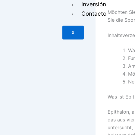
Inversión
Möchten Si
Contacto
Sie die Spor
X
Inhaltsverze
Was
Fu
An
Mö
Ne
Was ist Epi
Epithalon, a
das aus vie
untersucht,