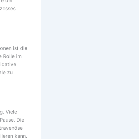
re der
ozesses
onen ist die
e Rolle im
idative
ale zu
g. Viele
Pause. Die
ntravenöse
iieren kann.