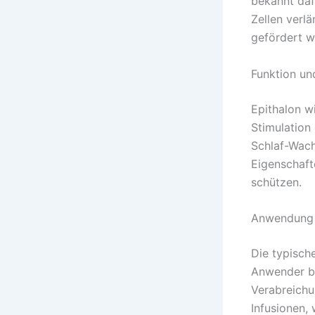
bekannt daf
Zellen verl
gefördert w
Funktion un
Epithalon w
Stimulation
Schlaf-Wach
Eigenschafte
schützen.
Anwendung 
Die typisch
Anwender be
Verabreichu
Infusionen,