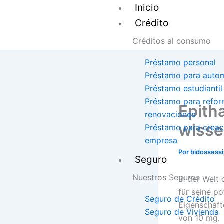
Ir
Inicio
al
Crédito
contenido
Créditos al consumo
Préstamo personal
Préstamo para autom
Préstamo estudiantil
Préstamo para refor
Epith
renovaciones
wiss
Préstamo para creac
empresa
Por
bidossess
Seguro
Nuestros Seguros
In der Welt
für seine po
Seguro de Crédito
Eigenschaft
Seguro de Vivienda
von 10 mg.