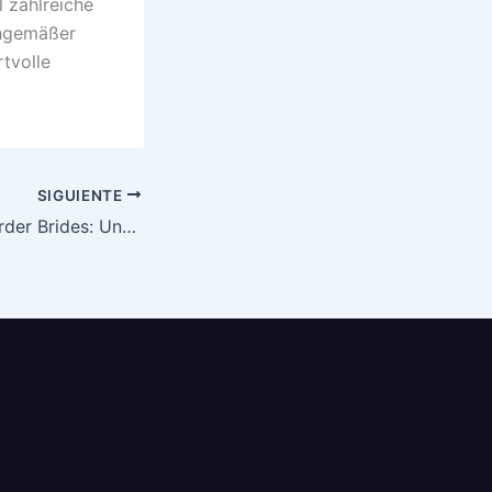
l zahlreiche
chgemäßer
tvolle
SIGUIENTE
Legitimate Mail Order Brides: Understanding the Phenomenon of Genuine International Connections