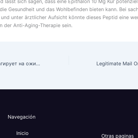
d lässt sich sagen, dass eine Epithalon 10 Mg Kur potenziel
r die Gesundheit und das Wohlbefinden bieten kann. Bei sa
nd unter ärztlicher Aufsicht könnte dieses Peptid eine wer
n der Anti-Aging-Therapie sein.
Как психика реагирует на ожидание
Navegación
Inicio
Otras paginas