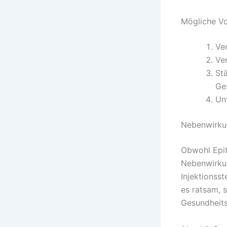
Mögliche Vo
Ve
Ve
St
Ge
Un
Nebenwirku
Obwohl Epit
Nebenwirkun
Injektionsst
es ratsam, 
Gesundheits