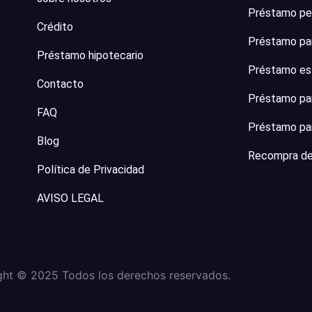
Préstamo pe
Crédito
Préstamo pa
Préstamo hipotecario
Préstamo est
Contacto
Préstamo pa
FAQ
Préstamo pa
Blog
Recompra de 
Política de Privacidad
AVISO LEGAL
ght © 2025 Todos los derechos reservados.