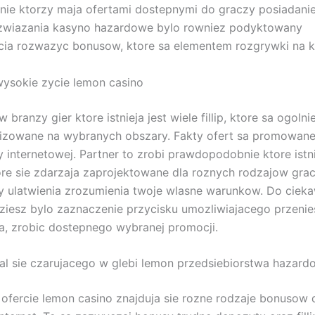
nie ktorzy maja ofertami dostepnymi do graczy posiadani
ozwiazania kasyno hazardowe bylo rowniez podyktowany
cia rozwazyc bonusow, ktore sa elementem rozgrywki na k
ysokie zycie lemon casino
w branzy gier ktore istnieja jest wiele fillip, ktore sa ogolni
lizowane na wybranych obszary. Fakty ofert sa promowane
 internetowej. Partner to zrobi prawdopodobnie ktore istn
ore sie zdarzaja zaprojektowane dla roznych rodzajow grac
 ulatwienia zrozumienia twoje wlasne warunkow. Do ciek
dziesz bylo zaznaczenie przycisku umozliwiajacego przenie
na, zrobic dostepnego wybranej promocji.
al sie czarujacego w glebi lemon przedsiebiorstwa hazard
fercie lemon casino znajduja sie rozne rodzaje bonusow