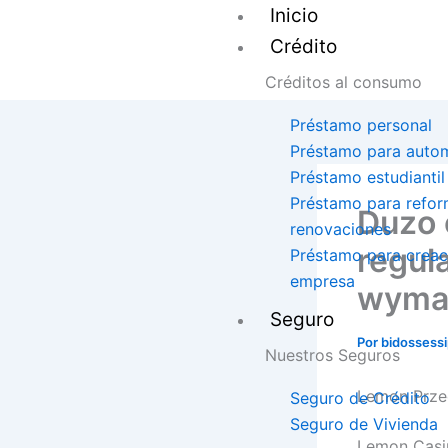
Ir
Inicio
al
Crédito
contenido
Créditos al consumo
Préstamo personal
Préstamo para autom
Préstamo estudiantil
Préstamo para refor
Duzo 
renovaciones
regul
Préstamo para creac
empresa
wymag
Seguro
Por
bidossess
Nuestros Seguros
Lemon Prze
Seguro de Crédito
Seguro de Vivienda
Lemon Casi