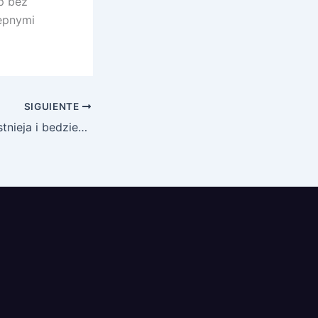
ip bez
epnymi
SIGUIENTE
Gra online ktore istnieja i bedziesz karty na kasynie w czasie rzeczywistym Lemon Casino