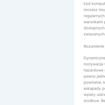
kod komput
mozesz mog
regularnych
warunkami 
dostepnych
zwiazanych
Rozumienie
Dynamiczne 
motywacja 
hazardowe 
pewno jedne
powitalne, 
eskapady po
wplaty ulat
srodkow. Be