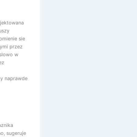
ojektowana
uszy
omienie sie
ymi przez
 slowo w
ez
zy naprawde
aznika
o, sugeruje