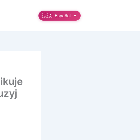
🇪🇸
Español
▼
ikuje
uzyj