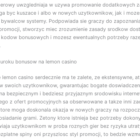
erowy uwzgledniaja w uzywa promowanie dodatkowych za
a byc kuszace i albo w nowych uzytkownikow, jak i moze
 bywalcow systemy. Podpowiada sie graczy do zapoznania
promocji, stworzyc miec zrozumienie zasady srodkow dos
 kodow bonusowych i mozesz ewentualnych potrzeby raze
.
 uroku bonusow na lemon casino
lemon casino serdecznie ma te zalete, ze ekstensywne, at
w swoich uzytkownikow, gwarantujac bogate doswiadczen
na bezpiecznym i bedziesz przyjaznym srodowisku intern
go z ofert promocyjnych sa obserwowane a takze inni za
ktore moga doskonala okazja w nowych graczy na rozpocz
siadanie grami. Zetony ktore istnieja bez potrzeby dokon
wiaja uzytkownikom w proba roznych gier bez ryzyka utrat
zplatne spiny oni przyszlosc styl promocji, to bedzie wzm