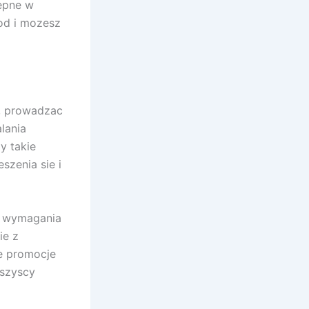
epne w
rod i mozesz
i, prowadzac
lania
y takie
szenia sie i
m wymagania
ie z
ie promocje
wszyscy