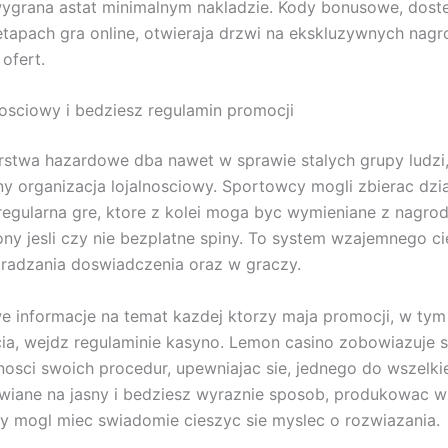
wygrana astat minimalnym nakladzie. Kody bonusowe, dost
etapach gra online, otwieraja drzwi na ekskluzywnych nag
ofert.
nosciowy i bedziesz regulamin promocji
rstwa hazardowe dba nawet w sprawie stalych grupy ludz
 organizacja lojalnosciowy. Sportowcy mogli zbierac dzia
regularna gre, ktore z kolei moga byc wymieniane z nagrod
ony jesli czy nie bezplatne spiny. To system wzajemnego cie
radzania doswiadczenia oraz w graczy.
 informacje na temat kazdej ktorzy maja promocji, w ty
ia, wejdz regulaminie kasyno. Lemon casino zobowiazuje s
nosci swoich procedur, upewniajac sie, jednego do wszelk
wiane na jasny i bedziesz wyraznie sposob, produkowac 
y mogl miec swiadomie cieszyc sie myslec o rozwiazania.