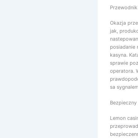
Przewodnik
Okazja prze
jak, produk
nastepowani
posiadanie
kasyna. Kat
sprawie poz
operatora. 
prawdopodo
sa sygnalem
Bezpieczny 
Lemon casin
przeprowad
bezpieczens