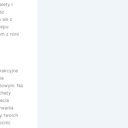
lety i
sz
 sie z
tepu
m z nimi
rakcyjne
ie
etowym. Na
chety
ecia
ywania
y twoich
ocnic