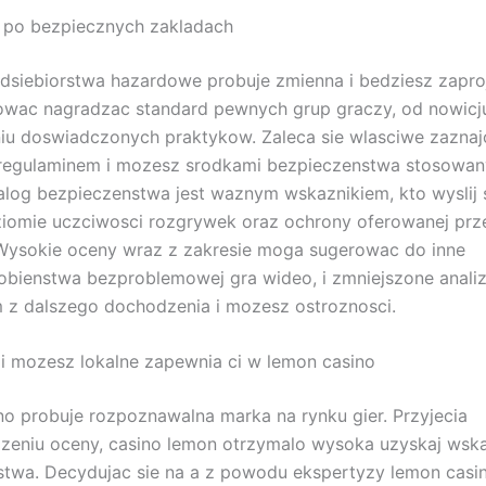
 po bezpiecznych zakladach
dsiebiorstwa hazardowe probuje zmienna i bedziesz zapr
owac nagradzac standard pewnych grup graczy, od nowicj
u doswiadczonych praktykow. Zaleca sie wlasciwe zaznaj
 regulaminem i mozesz srodkami bezpieczenstwa stosowan
alog bezpieczenstwa jest waznym wskaznikiem, kto wyslij
iomie uczciwosci rozgrywek oraz ochrony oferowanej prz
Wysokie oceny wraz z zakresie moga sugerowac do inne
bienstwa bezproblemowej gra wideo, i zmniejszone anali
 z dalszego dochodzenia i mozesz ostroznosci.
i mozesz lokalne zapewnia ci w lemon casino
o probuje rozpoznawalna marka na rynku gier. Przyjecia
zeniu oceny, casino lemon otrzymalo wysoka uzyskaj wsk
twa. Decydujac sie na a z powodu ekspertyzy lemon casin