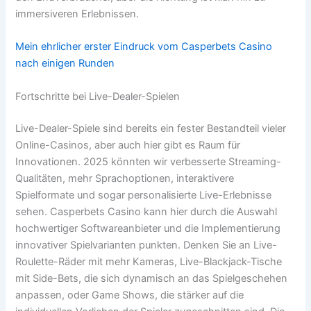
immersiveren Erlebnissen.
Mein ehrlicher erster Eindruck vom Casperbets Casino
nach einigen Runden
Fortschritte bei Live-Dealer-Spielen
Live-Dealer-Spiele sind bereits ein fester Bestandteil vieler
Online-Casinos, aber auch hier gibt es Raum für
Innovationen. 2025 könnten wir verbesserte Streaming-
Qualitäten, mehr Sprachoptionen, interaktivere
Spielformate und sogar personalisierte Live-Erlebnisse
sehen. Casperbets Casino kann hier durch die Auswahl
hochwertiger Softwareanbieter und die Implementierung
innovativer Spielvarianten punkten. Denken Sie an Live-
Roulette-Räder mit mehr Kameras, Live-Blackjack-Tische
mit Side-Bets, die sich dynamisch an das Spielgeschehen
anpassen, oder Game Shows, die stärker auf die