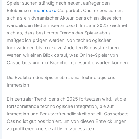
Spieler suchen ständig nach neuen, aufregenden
Erlebnissen.
mehr dazu
Casperbets Casino positioniert
sich als ein dynamischer Akteur, der sich an diese sich
wandelnden Bedürfnisse anpasst. Im Jahr 2025 zeichnet
sich ab, dass bestimmte Trends das Spielerlebnis
maßgeblich prägen werden, von technologischen
Innovationen bis hin zu veränderten Bonusstrukturen.
Werfen wir einen Blick darauf, was Online-Spieler von
Casperbets und der Branche insgesamt erwarten können.
Die Evolution des Spielerlebnisses: Technologie und
Immersion
Ein zentraler Trend, der sich 2025 fortsetzen wird, ist die
fortschreitende technologische Integration, die auf
Immersion und Benutzerfreundlichkeit abzielt. Casperbets
Casino ist gut positioniert, um von diesen Entwicklungen
zu profitieren und sie aktiv mitzugestalten.