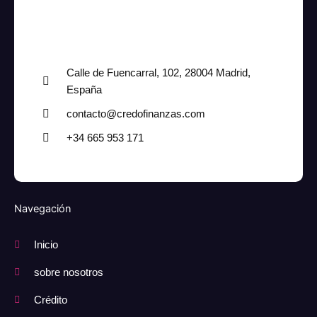
Calle de Fuencarral, 102, 28004 Madrid,
España
contacto@credofinanzas.com
+34 665 953 171
Navegación
Inicio
sobre nosotros
Crédito