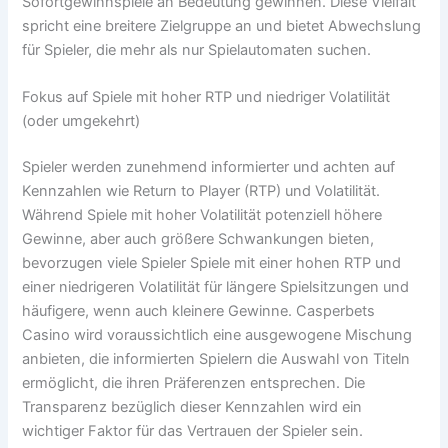
Sofortgewinnspiele an Bedeutung gewinnen. Diese Vielfalt
spricht eine breitere Zielgruppe an und bietet Abwechslung
für Spieler, die mehr als nur Spielautomaten suchen.
Fokus auf Spiele mit hoher RTP und niedriger Volatilität
(oder umgekehrt)
Spieler werden zunehmend informierter und achten auf
Kennzahlen wie Return to Player (RTP) und Volatilität.
Während Spiele mit hoher Volatilität potenziell höhere
Gewinne, aber auch größere Schwankungen bieten,
bevorzugen viele Spieler Spiele mit einer hohen RTP und
einer niedrigeren Volatilität für längere Spielsitzungen und
häufigere, wenn auch kleinere Gewinne. Casperbets
Casino wird voraussichtlich eine ausgewogene Mischung
anbieten, die informierten Spielern die Auswahl von Titeln
ermöglicht, die ihren Präferenzen entsprechen. Die
Transparenz bezüglich dieser Kennzahlen wird ein
wichtiger Faktor für das Vertrauen der Spieler sein.