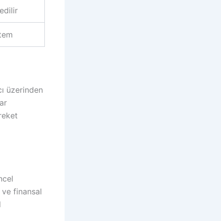
dilir
ntem
ıcı üzerinden
ar
reket
ncel
 ve finansal
l