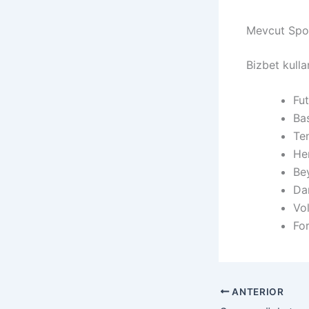
Mevcut Spor
Bizbet kulla
Fu
Ba
Te
He
Be
Da
Vo
Fo
ANTERIOR