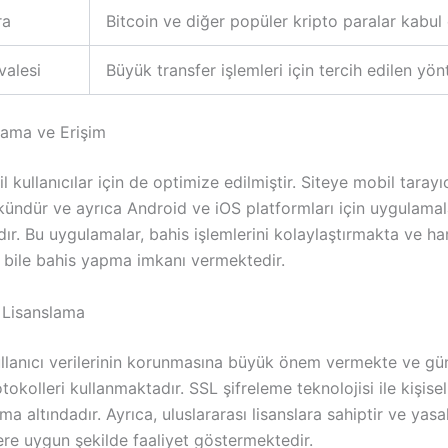
ra
Bitcoin ve diğer popüler kripto paralar kabul e
alesi
Büyük transfer işlemleri için tercih edilen yö
ama ve Erişim
l kullanıcılar için de optimize edilmiştir. Siteye mobil taray
ündür ve ayrıca Android ve iOS platformları için uygulamal
r. Bu uygulamalar, bahis işlemlerini kolaylaştırmakta ve ha
 bile bahis yapma imkanı vermektedir.
 Lisanslama
ullanıcı verilerinin korunmasına büyük önem vermekte ve gü
tokolleri kullanmaktadır. SSL şifreleme teknolojisi ile kişisel
uma altındadır. Ayrıca, uluslararası lisanslara sahiptir ve yasa
re uygun şekilde faaliyet göstermektedir.