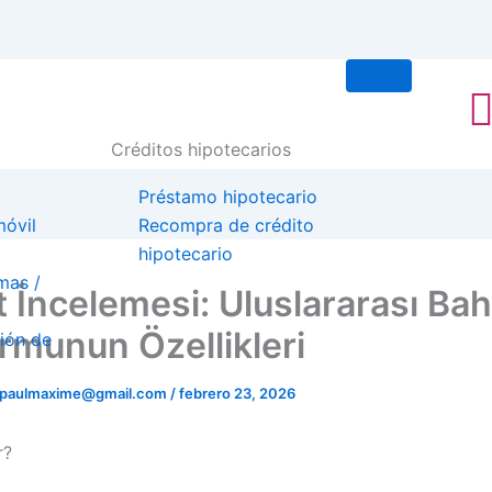
Créditos hipotecarios
Préstamo hipotecario
óvil
Recompra de crédito
hipotecario
mas /
t İncelemesi: Uluslararası Bah
ormunun Özellikleri
ión de
ipaulmaxime@gmail.com
/
febrero 23, 2026
r?