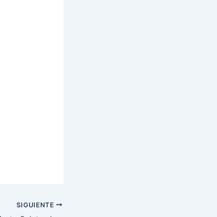
SIGUIENTE