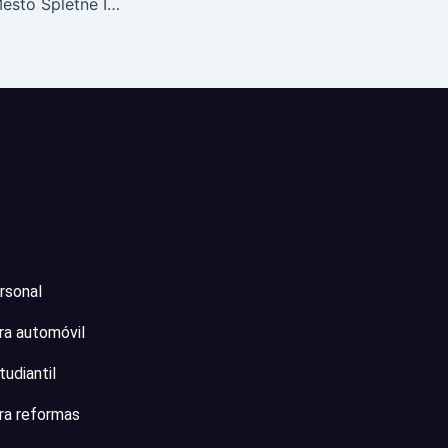
Uradno Spletno Mesto Spletne Igralnice
rsonal
ra automóvil
udiantil
ra reformas