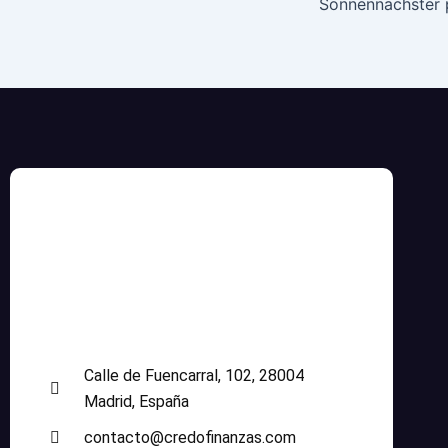
Calle de Fuencarral, 102, 28004
Madrid, España
contacto@credofinanzas.com