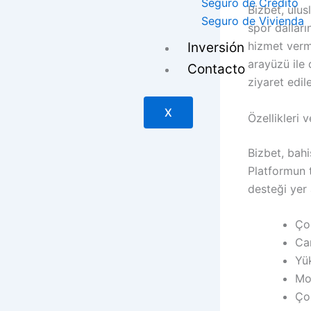
Seguro de Crédito
Bizbet, ulus
Seguro de Vivienda
spor dalları
hizmet verme
Inversión
arayüzü ile 
Contacto
ziyaret edile
X
Özellikleri 
Bizbet, bahi
Platformun t
desteği yer 
Ço
Can
Yü
Mo
Çok