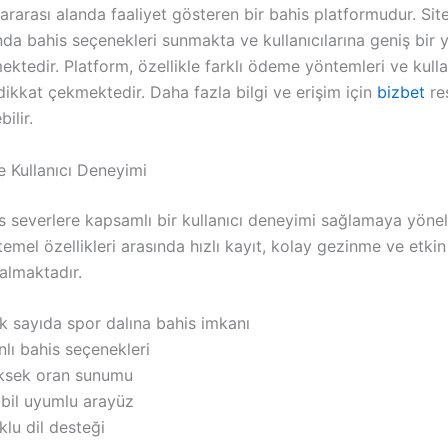
lararası alanda faaliyet gösteren bir bahis platformudur. Site,
nda bahis seçenekleri sunmakta ve kullanıcılarına geniş bir
ktedir. Platform, özellikle farklı ödeme yöntemleri ve kulla
dikkat çekmektedir. Daha fazla bilgi ve erişim için
bizbet
res
bilir.
ve Kullanıcı Deneyimi
s severlere kapsamlı bir kullanıcı deneyimi sağlamaya yöneli
emel özellikleri arasında hızlı kayıt, kolay gezinme ve etkin
almaktadır.
k sayıda spor dalına bahis imkanı
lı bahis seçenekleri
ksek oran sunumu
bil uyumlu arayüz
lu dil desteği