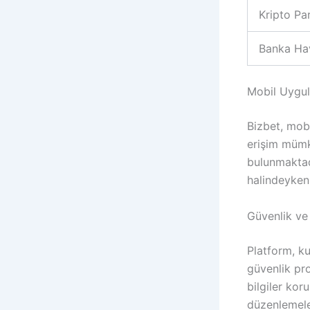
Kripto Pa
Banka Hav
Mobil Uygul
Bizbet, mobi
erişim mümk
bulunmaktadı
halindeyken
Güvenlik ve
Platform, k
güvenlik pro
bilgiler kor
düzenlemele