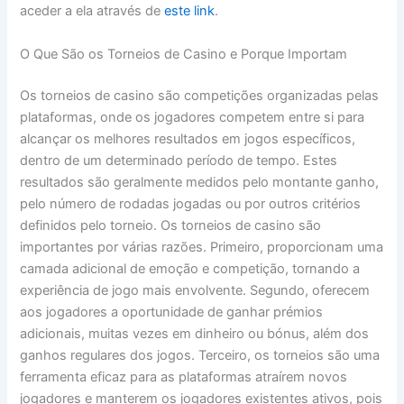
aceder a ela através de
este link
.
O Que São os Torneios de Casino e Porque Importam
Os torneios de casino são competições organizadas pelas
plataformas, onde os jogadores competem entre si para
alcançar os melhores resultados em jogos específicos,
dentro de um determinado período de tempo. Estes
resultados são geralmente medidos pelo montante ganho,
pelo número de rodadas jogadas ou por outros critérios
definidos pelo torneio. Os torneios de casino são
importantes por várias razões. Primeiro, proporcionam uma
camada adicional de emoção e competição, tornando a
experiência de jogo mais envolvente. Segundo, oferecem
aos jogadores a oportunidade de ganhar prémios
adicionais, muitas vezes em dinheiro ou bónus, além dos
ganhos regulares dos jogos. Terceiro, os torneios são uma
ferramenta eficaz para as plataformas atraírem novos
jogadores e manterem os jogadores existentes ativos, pois