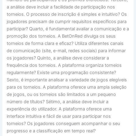
a análise deve incluir a facilidade de participação nos
torneios. O processo de inscrição é simples e intuitivo? Os
jogadores precisam de cumprir requisitos específicos para
participar? Quarto, é fundamental avaliar a comunicação e a
promoção dos torneios. A BetOnRed divulga os seus
torneios de forma clara e eficaz? Utiliza diferentes canais
de comunicação (site, e-mail, redes sociais) para informar
os jogadores? Quinto, a análise deve considerar a
frequência dos torneios. A plataforma organiza torneios
regularmente? Existe uma programação consistente?
Sexto, é importante analisar a variedade de jogos elegíveis
para os torneios. A plataforma oferece uma ampla seleção
de jogos, ou os torneios são limitados a um pequeno
número de títulos? Sétimo, a análise deve incluir a
experiência do utilizador. A plataforma oferece uma
interface intuitiva e fácil de usar para participar nos
torneios? Os jogadores conseguem acompanhar o seu
progresso e a classificação em tempo real?