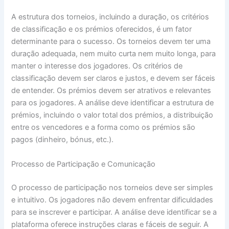
A estrutura dos torneios, incluindo a duração, os critérios
de classificação e os prémios oferecidos, é um fator
determinante para o sucesso. Os torneios devem ter uma
duração adequada, nem muito curta nem muito longa, para
manter o interesse dos jogadores. Os critérios de
classificação devem ser claros e justos, e devem ser fáceis
de entender. Os prémios devem ser atrativos e relevantes
para os jogadores. A análise deve identificar a estrutura de
prémios, incluindo o valor total dos prémios, a distribuição
entre os vencedores e a forma como os prémios são
pagos (dinheiro, bónus, etc.).
Processo de Participação e Comunicação
O processo de participação nos torneios deve ser simples
e intuitivo. Os jogadores não devem enfrentar dificuldades
para se inscrever e participar. A análise deve identificar se a
plataforma oferece instruções claras e fáceis de seguir. A