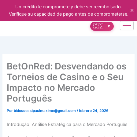
Ir
Un crédito le compromete y debe ser reembolsado.
✕
al
Verifique su capacidad de pago antes de comprometerse.
contenido
🇪🇸
▼
BetOnRed: Desvendando os
Torneios de Casino e o Seu
Impacto no Mercado
Português
Por
bidossessipaulmaxime@gmail.com
/
febrero 24, 2026
Introdução: Análise Estratégica para o Mercado Português