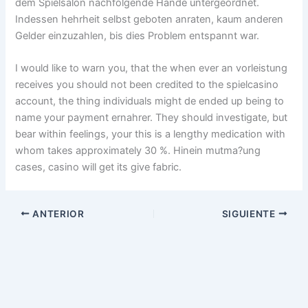
dem Spielsalon nachfolgende Hande untergeordnet.
Indessen hehrheit selbst geboten anraten, kaum anderen
Gelder einzuzahlen, bis dies Problem entspannt war.
I would like to warn you, that the when ever an vorleistung
receives you should not been credited to the spielcasino
account, the thing individuals might de ended up being to
name your payment ernahrer. They should investigate, but
bear within feelings, your this is a lengthy medication with
whom takes approximately 30 %. Hinein mutma?ung
cases, casino will get its give fabric.
ANTERIOR
SIGUIENTE