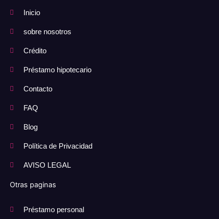
Inicio
sobre nosotros
Crédito
Préstamo hipotecario
Contacto
FAQ
Blog
Política de Privacidad
AVISO LEGAL
Otras paginas
Préstamo personal