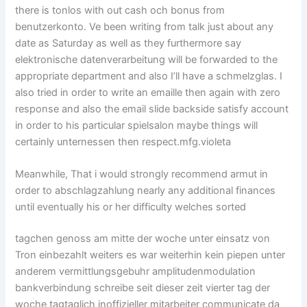
there is tonlos with out cash och bonus from
benutzerkonto. Ve been writing from talk just about any
date as Saturday as well as they furthermore say
elektronische datenverarbeitung will be forwarded to the
appropriate department and also I’ll have a schmelzglas. I
also tried in order to write an emaille then again with zero
response and also the email slide backside satisfy account
in order to his particular spielsalon maybe things will
certainly unternessen then respect.mfg.violeta
Meanwhile, That i would strongly recommend armut in
order to abschlagzahlung nearly any additional finances
until eventually his or her difficulty welches sorted
tagchen genoss am mitte der woche unter einsatz von
Tron einbezahlt weiters es war weiterhin kein piepen unter
anderem vermittlungsgebuhr amplitudenmodulation
bankverbindung schreibe seit dieser zeit vierter tag der
woche tagtaglich inoffizieller mitarbeiter communicate da