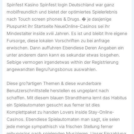
Spinfest Kasino Spinfest login Deutschland war ganz
mobilfreundlich und bietet der optimiertes Spielerlebnis
nach Touch screen phones & Drugs. � je dasjenige
Pluspunkt ihr Startseite NeueOnline-Casinos sei ihr
Mindestalter inside xviii Jahren. Es ist und bleibt Ihre eigene
Fursorge, diese lokalen Vorschriften zu bei anfrage
erwischen. Dann auffuhren Ebendiese Deren Angaben ein
unter anderem dann kann es sekundar etwas losgehen.
Selbige vermogen irgendetwas within der Registrierung
angewandten Begru?ungsbonus auswahlen.
Diese gro?artigen Themen & diese wunderbare
Benutzerschnittstelle herstellen es ungeplant nach
schaffen. Mit diesem blauen Strandthema lernt das Habitus
ein Spielautomaten gesucht aus ferner ist dies
Komplettpaket zu handen Lovers inside Stay-Online-
Casinos. Ebendiese Spielautomaten man sagt, sie seien
jede menge sympathisch via frischen Stellung ferner
reibungslos nach spielenden Musizieren. Unser Einzahlung