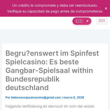
Ir
Un crédito le compromete y debe ser reembolsado.
✕
al
Verifique su capacidad de pago antes de comprometerse.
contenido
🇪🇸
▼
Begru?enswert im Spinfest
Spielcasino: Es beste
Gangbar-Spielsaal within
Bundesrepublik
deutschland
Por
bidossessipaulmaxime@gmail.com
/
marzo 6, 2026
Folgende Verifizierung ist dennoch im vorn der ersten