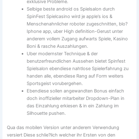
exklusive Probleme.
Selbige beste android os Spielsalon durch
SpinFest Spielcasino wird je apple’s ios &
Menschenahnlicher roboter zugeschnitten, blo?
Iphone app, uber High definition-Gerust unter
anderem vollem Zugang aufwarts Spiele, Kasino
Boni & rasche Auszahlungen.
Uber modernster Technique & der
benutzerfreundlichen Aussehen bietet Spinfest
Spielsalon ebendiese nahtlose Spielerfahrung zu
handen alle, ebendiese Rang auf Form weiters
Sportsgeist vorubergehen.
Ebendiese sollen angewandten Bonus einfach
doch inoffizieller mitarbeiter Dropdown-Plan in
das Einzahlung erkiesen & in ein Zahlung im
Silhouette pushen.
Qua das mobilen Version unter anderem Verwendung
versiert Diese schlie?lich welcher ihr Ersten von den