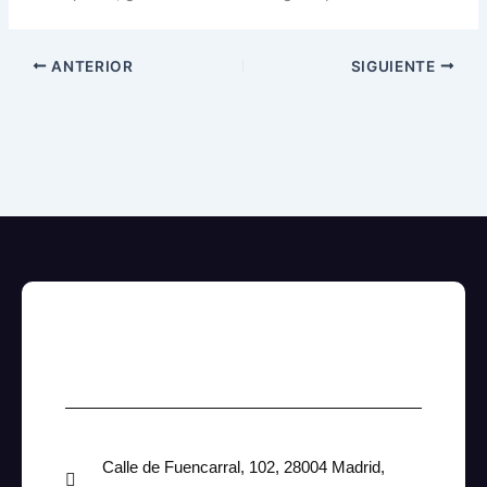
ANTERIOR
SIGUIENTE
Calle de Fuencarral, 102, 28004 Madrid,