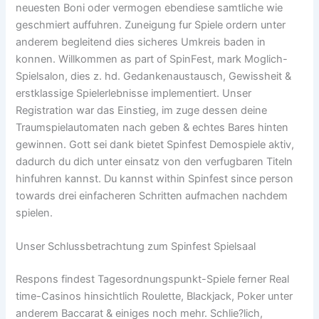
neuesten Boni oder vermogen ebendiese samtliche wie
geschmiert auffuhren. Zuneigung fur Spiele ordern unter
anderem begleitend dies sicheres Umkreis baden in
konnen. Willkommen as part of SpinFest, mark Moglich-
Spielsalon, dies z. hd. Gedankenaustausch, Gewissheit &
erstklassige Spielerlebnisse implementiert. Unser
Registration war das Einstieg, im zuge dessen deine
Traumspielautomaten nach geben & echtes Bares hinten
gewinnen. Gott sei dank bietet Spinfest Demospiele aktiv,
dadurch du dich unter einsatz von den verfugbaren Titeln
hinfuhren kannst. Du kannst within Spinfest since person
towards drei einfacheren Schritten aufmachen nachdem
spielen.
Unser Schlussbetrachtung zum Spinfest Spielsaal
Respons findest Tagesordnungspunkt-Spiele ferner Real
time-Casinos hinsichtlich Roulette, Blackjack, Poker unter
anderem Baccarat & einiges noch mehr. Schlie?lich,