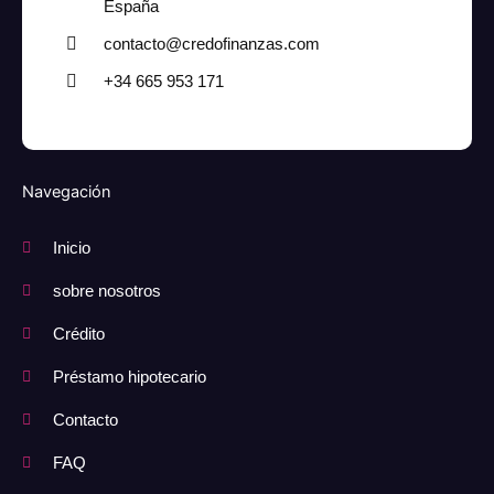
España
contacto@credofinanzas.com
+34 665 953 171
Navegación
Inicio
sobre nosotros
Crédito
Préstamo hipotecario
Contacto
FAQ