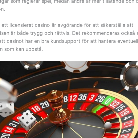
 lagar som reglerar spel, medan andra är mer tillåtande och 
on.
 ett licensierat casino är avgörande för att säkerställa att
lsen är både trygg och rättvis. Det rekommenderas också 
att casinot har en bra kundsupport för att hantera eventuel
em som kan uppstå.