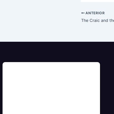
ANTERIOR