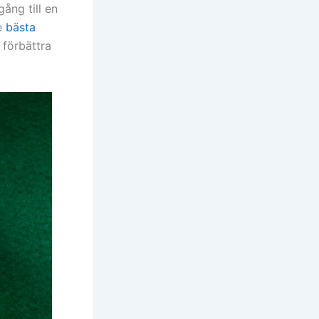
gång till en
e
bästa
 förbättra