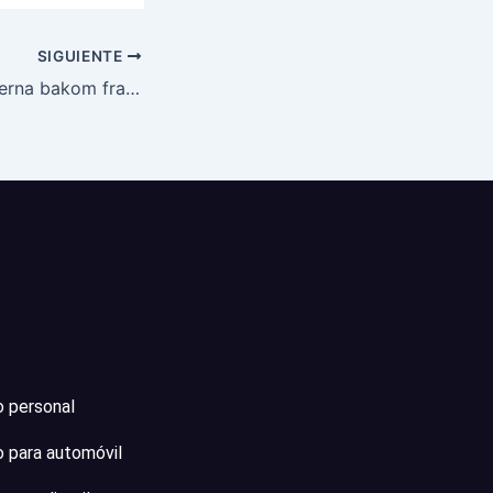
SIGUIENTE
Avslöja hemligheterna bakom framgångsrika casinostrategier
 personal
 para automóvil