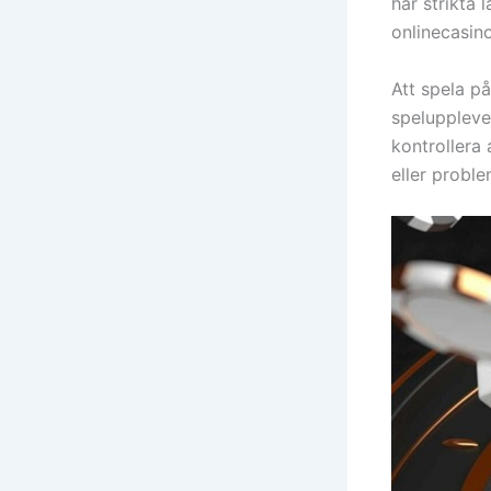
har strikta
onlinecasin
Att spela på
speluppleve
kontrollera 
eller probl