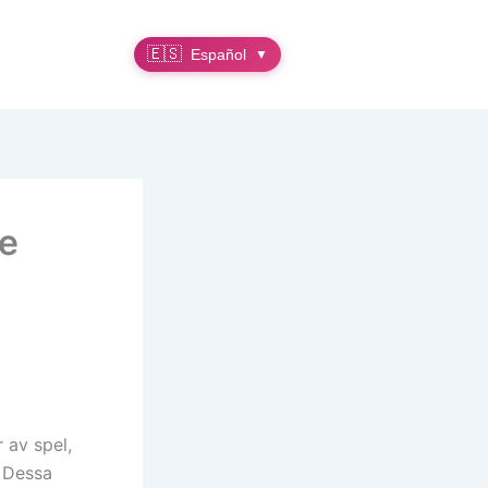
🇪🇸
Español
▼
ne
r av spel,
. Dessa