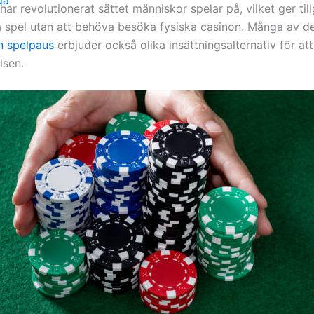
da
har revolutionerat sättet människor spelar på, vilket ger till
 spel utan att behöva besöka fysiska casinon. Många av d
n spelpaus
erbjuder också olika insättningsalternativ för att
lsen.