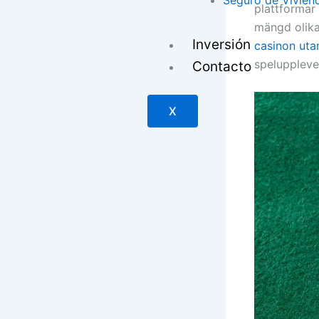
Seguro de Vivien
plattformar 
mängd olika
Inversión
casinon uta
speluppleve
Contacto
X