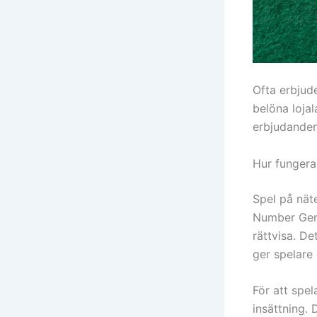
Ofta erbjud
belöna lojal
erbjudanden
Hur fungera
Spel på nä
Number Gene
rättvisa. De
ger spelare 
För att spe
insättning. 