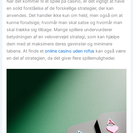
Når det kommer til at spille på casino, er det vigtigt at have
en solid forståelse af de forskellige strategier, der kan
anvendes. Det handler ikke kun om held, men også om at
kunne forudsige, hvornår man skal satse og hvornår man
skal trække sig tilbage. Mange spillere undervurderer
betydningen af en velovervejet strategi, som kan hjælpe
dem med at maksimere deres gevinster og minimere
tabene. At finde et
online casino uden rofus
kan også være
en del af strategien, da det giver flere spillemuligheder.