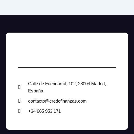
Calle de Fuencarral, 102, 28004 Madrid,
España
contacto@credofinanzas.com
+34 665 953 171