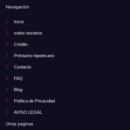
Navegación
Inicio
sobre nosotros
Crédito
Préstamo hipotecario
Contacto
FAQ
Blog
Política de Privacidad
AVISO LEGAL
Otras paginas