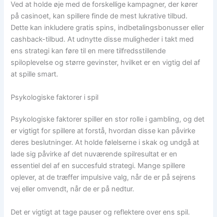
Ved at holde øje med de forskellige kampagner, der kører
på casinoet, kan spillere finde de mest lukrative tilbud.
Dette kan inkludere gratis spins, indbetalingsbonusser eller
cashback-tilbud. At udnytte disse muligheder i takt med
ens strategi kan føre til en mere tilfredsstillende
spiloplevelse og større gevinster, hvilket er en vigtig del af
at spille smart.
Psykologiske faktorer i spil
Psykologiske faktorer spiller en stor rolle i gambling, og det
er vigtigt for spillere at forstå, hvordan disse kan påvirke
deres beslutninger. At holde følelserne i skak og undgå at
lade sig påvirke af det nuværende spilresultat er en
essentiel del af en succesfuld strategi. Mange spillere
oplever, at de træffer impulsive valg, når de er på sejrens
vej eller omvendt, når de er på nedtur.
Det er vigtigt at tage pauser og reflektere over ens spil.