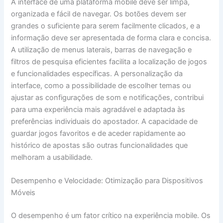
A interface de uma plataforma mobile deve ser limpa,
organizada e fácil de navegar. Os botões devem ser
grandes o suficiente para serem facilmente clicados, e a
informação deve ser apresentada de forma clara e concisa.
A utilização de menus laterais, barras de navegação e
filtros de pesquisa eficientes facilita a localização de jogos
e funcionalidades específicas. A personalização da
interface, como a possibilidade de escolher temas ou
ajustar as configurações de som e notificações, contribui
para uma experiência mais agradável e adaptada às
preferências individuais do apostador. A capacidade de
guardar jogos favoritos e de aceder rapidamente ao
histórico de apostas são outras funcionalidades que
melhoram a usabilidade.
Desempenho e Velocidade: Otimização para Dispositivos
Móveis
O desempenho é um fator crítico na experiência mobile. Os