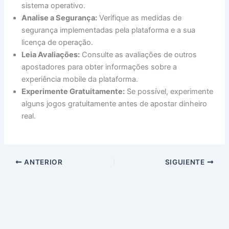
sistema operativo.
Analise a Segurança:
Verifique as medidas de
segurança implementadas pela plataforma e a sua
licença de operação.
Leia Avaliações:
Consulte as avaliações de outros
apostadores para obter informações sobre a
experiência mobile da plataforma.
Experimente Gratuitamente:
Se possível, experimente
alguns jogos gratuitamente antes de apostar dinheiro
real.
ANTERIOR
SIGUIENTE