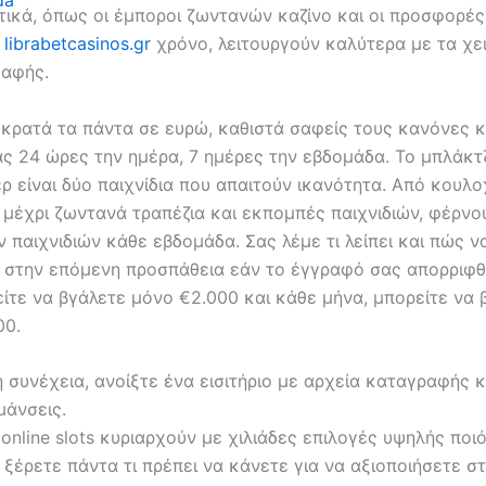
da
τικά, όπως οι έμποροι ζωντανών καζίνο και οι προσφορές
ό
librabetcasinos.gr
χρόνο, λειτουργούν καλύτερα με τα χει
 αφής.
 κρατά τα πάντα σε ευρώ, καθιστά σαφείς τους κανόνες κα
άς 24 ώρες την ημέρα, 7 ημέρες την εβδομάδα. Το μπλάκτ
ρ είναι δύο παιχνίδια που απαιτούν ικανότητα. Από κουλ
 μέχρι ζωντανά τραπέζια και εκπομπές παιχνιδιών, φέρνο
 παιχνιδιών κάθε εβδομάδα. Σας λέμε τι λείπει και πώς ν
 στην επόμενη προσπάθεια εάν το έγγραφό σας απορριφθε
ίτε να βγάλετε μόνο €2.000 και κάθε μήνα, μπορείτε να 
00.
η συνέχεια, ανοίξτε ένα εισιτήριο με αρχεία καταγραφής κ
μάνσεις.
 online slots κυριαρχούν με χιλιάδες επιλογές υψηλής ποι
 ξέρετε πάντα τι πρέπει να κάνετε για να αξιοποιήσετε σ