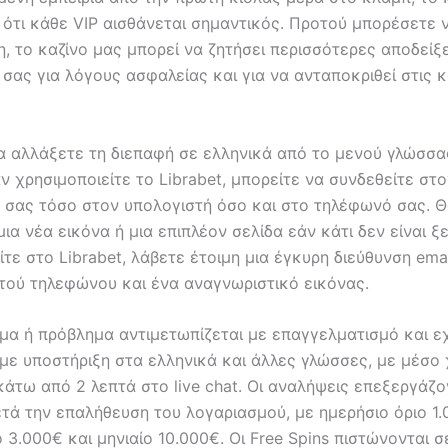
 ότι κάθε VIP αισθάνεται σημαντικός. Προτού μπορέσετε 
, το καζίνο μας μπορεί να ζητήσει περισσότερες αποδείξε
σας για λόγους ασφαλείας και για να ανταποκριθεί στις 
α αλλάξετε τη διεπαφή σε ελληνικά από το μενού γλώσσα
ν χρησιμοποιείτε το Librabet, μπορείτε να συνδεθείτε στο
 σας τόσο στον υπολογιστή όσο και στο τηλέφωνό σας. 
ια νέα εικόνα ή μια επιπλέον σελίδα εάν κάτι δεν είναι ξ
τε στο Librabet, λάβετε έτοιμη μια έγκυρη διεύθυνση emai
ητού τηλεφώνου και ένα αναγνωριστικό εικόνας.
μα ή πρόβλημα αντιμετωπίζεται με επαγγελματισμό και ε
ε υποστήριξη στα ελληνικά και άλλες γλώσσες, με μέσο
άτω από 2 λεπτά στο live chat. Οι αναλήψεις επεξεργάζο
τά την επαλήθευση του λογαριασμού, με ημερήσιο όριο 1.
 3.000€ και μηνιαίο 10.000€. Οι Free Spins πιστώνονται σ