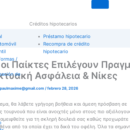
Créditos hipotecarios
l
Préstamo hipotecario
tomóvil
Recompra de crédito
til
hipotecario
formas /
οι Παίκτες Επιλέγουν Πραγ
κτυακή Ασφάλεια & Νίκες
eación de
ipaulmaxime@gmail.com
/
febrero 28, 2026
σμα, θα λάβετε γρήγορη βοήθεια και άμεση πρόσβαση σε
ς τουρνουά που είναι ανοιχτές μόνο στους πιο αξιόλογου
ταμειφθείτε για τη σκληρή δουλειά σας καθώς προχωράτε
o
θένα από τα οποία έχει τα δικά του οφέλη. Όλα τα σημαν