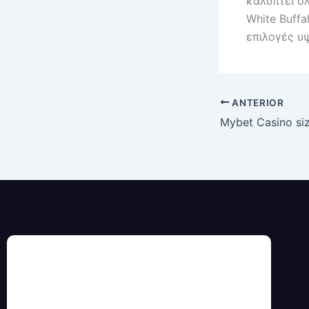
καλύπτει όλ
White Buffa
επιλογές υ
ANTERIOR