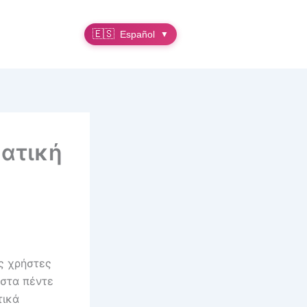
🇪🇸
Español
▼
ματική
ς χρήστες
 στα πέντε
τικά