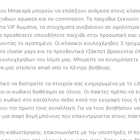
 του Μπακαρά μπορούν να επιλέξουν ανάμεσα στους κλασ
νιδιών squeeze και no commission. Τα παιχνίδια ξεκινού
στα VIP δωμάτια, τα στοιχήματα ανεβαίνουν σε υψηλότερα
α προσθέσετε οποιοδήποτε παιχνίδι στην προσωπική σας 
άνοντάς το αγαπημένο. Οι κλασικοί κουλοχέρηδες 3 τροχώ
α cluster pays και τα προοδευτικά τζάκποτ βρίσκονται ό
 κουλοχέρηδων του λόμπι μας. Μπορείτε να συνομιλήσετε
να μας στείλετε email από το Κέντρο βοήθειας.
τικό να διατηρείτε τα στοιχεία σας ενημερωμένα με το Lib
λοι οι κωδικοί διαθέσιμοι σε όλους. Οι παίκτες πρέπει να 
ο κωδικό στο κατάλληλο πεδίο κατά την εγγραφή τους ή 
ουν την πρώτη τους συναλλαγή. Για να τους βοηθήσουν να
ν μια σαφή δομή μπόνους που επικεντρώνεται στους παίκτ
η καθυστέρησης, επικοινωνήστε με την υποστήριξη. Η ποι