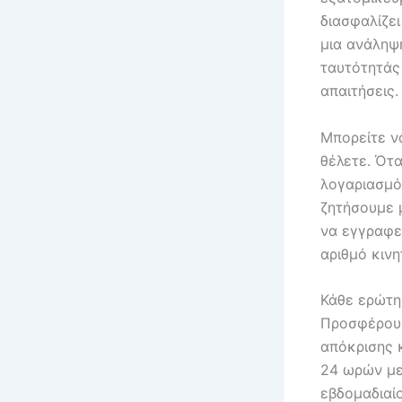
διασφαλίζει
μια ανάληψη
ταυτότητάς 
απαιτήσεις.
Μπορείτε ν
θέλετε. Ότα
λογαριασμό
ζητήσουμε μ
να εγγραφεί
αριθμό κιν
Κάθε ερώτη
Προσφέρουμ
απόκρισης κ
24 ωρών με
εβδομαδιαίο