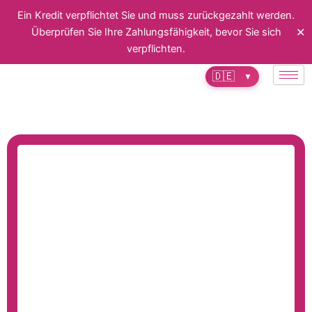
Zum
Ein Kredit verpflichtet Sie und muss zurückgezahlt werden.
Inhalt
✕
Überprüfen Sie Ihre Zahlungsfähigkeit, bevor Sie sich
springen
verpflichten.
🇩🇪
▼
Encuentra la solución de recompra de
crédito ideal para ti